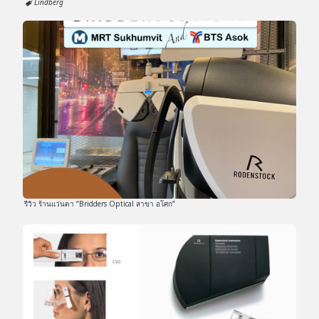
Lindberg
รีวิว ร้านแว่นตา “Bridders Optical สาขา อโศก”