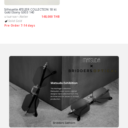
Silhouette ATELIER COLLECTION 18 kt
Gold Ebony G003 140
แว่นสายตา Atelier
148,000 THB
Solid Gold
Pre Order 7-14 days