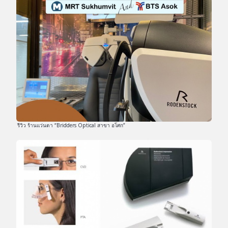
รีวิว ร้านแว่นตา “Bridders Optical สาขา อโศก”