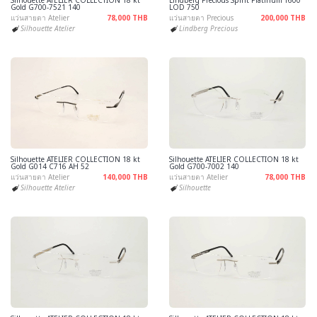
Silhouette ATELIER COLLECTION 18 kt
Lindberg Precious Spirit Platinum T600
Gold G700-7521 140
LOD 750
แว่นสายตา Atelier
78,000 THB
แว่นสายตา Precious
200,000 THB
Silhouette Atelier
Lindberg Precious
Silhouette ATELIER COLLECTION 18 kt
Silhouette ATELIER COLLECTION 18 kt
Gold G014 C716 AH 52
Gold G700-7002 140
แว่นสายตา Atelier
140,000 THB
แว่นสายตา Atelier
78,000 THB
Silhouette Atelier
Silhouette