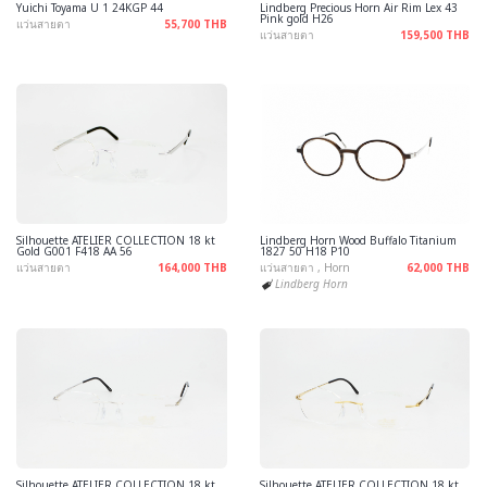
Yuichi Toyama U 1 24KGP 44
Lindberg Precious Horn Air Rim Lex 43
Pink gold H26
แว่นสายตา
55,700 THB
แว่นสายตา
159,500 THB
Silhouette ATELIER COLLECTION 18 kt
Lindberg Horn Wood Buffalo Titanium
Gold G001 F418 AA 56
1827 50 H18 P10
แว่นสายตา
164,000 THB
แว่นสายตา , Horn
62,000 THB
Lindberg Horn
Silhouette ATELIER COLLECTION 18 kt
Silhouette ATELIER COLLECTION 18 kt