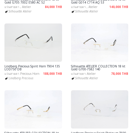
Gold G705 7002 E580 AC 52
Gold G014 C714 AQ 53
แว่นสายตา , Atelier
84,000 THB
แว่นสายตา , Atelier
140,000 THB
Silhouette Atelier
Silhouette Atelier
Lindberg Precious Spirit Horn T904 135
Silhouette ATELIER COLLECTION 18 kt
LOD750 DB
Gold G700-7582 140
แว่นสายตา Precious Horn
188,000 THB
แว่นสายตา Atelier
78,000 THB
Lindberg Precious
Silhouette Atelier