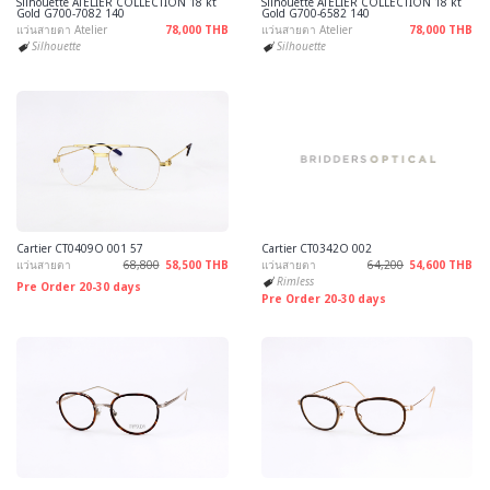
Silhouette ATELIER COLLECTION 18 kt
Silhouette ATELIER COLLECTION 18 kt
Gold G700-7082 140
Gold G700-6582 140
แว่นสายตา Atelier
78,000 THB
แว่นสายตา Atelier
78,000 THB
Silhouette
Silhouette
Cartier CT0409O 001 57
Cartier CT0342O 002
แว่นสายตา
68,800
58,500 THB
แว่นสายตา
64,200
54,600 THB
Rimless
Pre Order 20-30 days
Pre Order 20-30 days