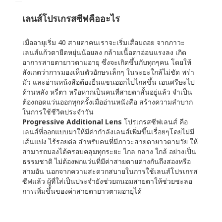
เลนส์โปรเกรสซีฟคืออะไร
เมื่ออายุเริ่ม 40 สายตาคนเราจะเริ่มเสื่อมถอย จากภาวะ
เลนส์แก้วตายืดหยุ่นน้อยลง กล้ามเนื้อตาอ่อนแรงลง เกิด
อาการสายตายาวตามอายุ ซึ่งจะเกิดขึ้นกับทุกๆคน โดยให้
สังเกตว่าการมองเห็นตัวอักษรเล็กๆ ในระยะใกล้ไม่ชัด พร่า
มัว และอ่านหน้งสือต้องยื่นแขนออกไปไกลขึ้น เอนศรีษะไป
ด้านหลัง หรี่ตา หรือหากเป็นคนที่สายตาสั้นอยู่แล้ว จำเป็น
ต้องถอดแว่นออกทุกครั้งเมื่ออ่านหนังสือ สร้างความลำบาก
ในการใช้ชีวิตประจำวัน
Progressive Additional Lens
โปรเกรสซีฟเลนส์ คือ
เลนส์ที่ออกแบบมาให้มีค่ากำลังเลนส์เพิ่มขึ้นเรื่อยๆโดยไม่มี
เส้นแบ่ง ไร้รอยต่อ สำหรับคนที่มีภาวะสายตายาวตามวัย ให้
สามารถมองได้ครอบคลุมทุกระยะ ไกล กลาง ใกล้ อย่างเป็น
ธรรมชาติ ไม่ต้องพกแว่นที่มีค่าสายตายต่างกันถึงสองหรือ
สามอัน นอกจากความสะดวกสบายในการใช้เลนส์โปรเกรส
ซีฟแล้ว ผู้ที่ใส่เป็นประจำยังช่วยถนอมสายตาให้ช่วยชะลอ
การเพิ่มขึ้นของค่าสายตายาวตามอายุได้