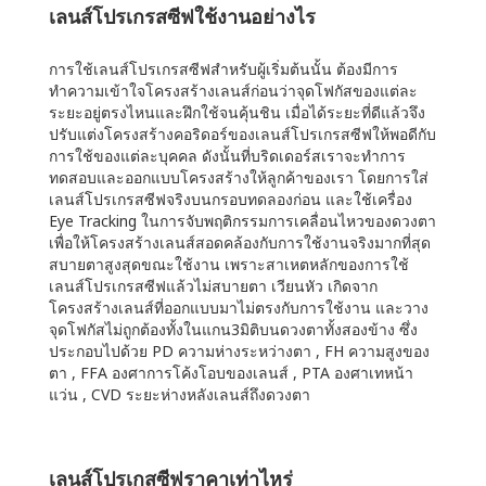
เลนส์โปรเกรสซีฟใช้งานอย่างไร
การใช้เลนส์โปรเกรสซีฟสำหรับผู้เริ่มต้นนั้น ต้องมีการ
ทำความเข้าใจโครงสร้างเลนส์ก่อนว่าจุดโฟกัสของแต่ละ
ระยะอยู่ตรงไหนและฝึกใช้จนคุ้นชิน เมื่อได้ระยะที่ดีแล้วจึง
ปรับแต่งโครงสร้างคอริดอร์ของเลนส์โปรเกรสซีฟให้พอดีกับ
การใช้ของแต่ละบุคคล ดังนั้นที่บริดเดอร์สเราจะทำการ
ทดสอบและออกแบบโครงสร้างให้ลูกค้าของเรา โดยการใส่
เลนส์โปรเกรสซีฟจริงบนกรอบทดลองก่อน และใช้เครื่อง
Eye Tracking ในการจับพฤติกรรมการเคลื่อนไหวของดวงตา
เพื่อให้โครงสร้างเลนส์สอดคล้องกับการใช้งานจริงมากที่สุด
สบายตาสูงสุดขณะใช้งาน เพราะสาเหตหลักของการใช้
เลนส์โปรเกรสซีฟแล้วไม่สบายตา เวียนหัว เกิดจาก
โครงสร้างเลนส์ที่ออกแบบมาไม่ตรงกับการใช้งาน และวาง
จุดโฟกัสไม่ถูกต้องทั้งในแกน3มิติบนดวงตาทั้งสองข้าง ซึ่ง
ประกอบไปด้วย PD ความห่างระหว่างตา , FH ความสูงของ
ตา , FFA องศาการโค้งโอบของเลนส์ , PTA องศาเทหน้า
แว่น , CVD ระยะห่างหลังเลนส์ถึงดวงตา
เลนส์โปรเกสซีฟราคาเท่าไหร่