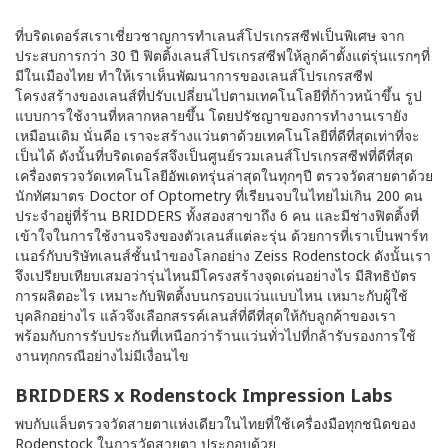
ที่บริดเดอร์สเราเชี่ยวชาญการทำเลนส์โปรเกรสซีฟเป็นพิเศษ จาก
ประสบการกว่า 30 ปี ฟิตติ้งเลนส์โปรเกรสซีฟให้ลูกค้าตั้งแต่รุ่นแรกๆที่
มีในเมืองไทย ทำให้เราเห็นพัฒนาการของเลนส์โปรเกรสซีฟ
โครงสร้างของเลนส์ที่ปรับเปลี่ยนไปตามเทคโนโลยีที่ก้าวหน้าขึ้น รูป
แบบการใช้งานที่หลากหลายขึ้น โดยปรัชญาของการทำงานเรายัง
เหมือนเดิม นั่นคือ เราจะสร้างแว่นตาด้วยเทคโนโลยีที่ดีที่สุดเท่าที่จะ
เป็นได้ ดังนั้นที่บริดเดอร์สจึงเป็นศูนย์รวมเลนส์โปรเกรสซีฟที่ดีที่สุด
เครื่องตรวจวัดเทคโนโลยีอัพเดทรุ่นล่าสุดในทุกๆปี ตรวจวัดสายตาด้วย
นักทัศมาตร Doctor of Optometry ที่เรียนจบในไทยไม่เกิน 200 คน
ประจำอยู่ที่ร้าน BRIDDERS ทั้งสองสาขาถึง 6 คน และมีช่างฟิตติ้งที่
เข้าใจในการใช้งานจริงของตัวเลนส์แต่ละรุ่น ด้วยการที่เราเป็นพาร์ท
เนอร์กับบริษัทเลนส์ชั้นนำของโลกอย่าง Zeiss Rodenstock ดังนั้นเรา
จึงเปรียบเทียบเสมอว่ารุ่นไหนมีโครงสร้างจุดเด่นอย่างไร มีสิทธิบัตร
การผลิตอะไร เหมาะกับฟิตติ้งบนกรอบแว่นแบบไหน เหมาะกับผู้ใช้
บุคลิกอย่างไร แล้วจึงเลือกสรรค์เลนส์ที่ดีที่สุดให้กับลูกค้าของเรา
พร้อมกับการรับประกันที่เหนือกว่าร้านแว่นทั่วไปที่กล้ารับรองการใช้
งานทุกกรณีอย่างไม่มีเงื่อนไข
BRIDDERS x Rodenstock Impression Labs
พบกับแล็บตรวจวัดสายตาแห่งเดียวในไทยที่ใช้เครื่องมือทุกชนิดของ
Rodenstock ในการวัดสายตา ประกอบด้วย