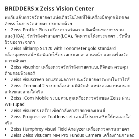
BRIDDERS x Zeiss Vision Center
พบกับแล็บตรวจวัดสายตาแห่งเดียวในไทยที่ใช้เครื่องมือทุกชนิดของ
Zeiss ในการวัดสายตา ประกอบด้วย
Zeiss Profiler Plus เครื่องตรวจวัดความผิดเพี้ยนของการรวม
แสง(HOA), วัดกำลังค่าสายตา(LOA), วัดความโค้งกระจกตา , วัดพื้น
ผิวของกระจกตา
Zeiss Slitlamp SL120 with Tonometer gold standard
กล้องจุลทรรศน์ชนิดพิเศษใช้ตรวจกระจกตาส่วนหน้า และเครื่องวัด
ความดันตา
Zeiss Visuphor เครื่องตรวจวัดกำลังสายตาแบบดิจิตอล ควบคุม
ด้วยคอมพิวเตอร์
Zeiss Visuscreen จอแสดงผลการขณะวัดสายตาระบบโพราไรส์
Zeiss iTerminal 2 ระบบกล้องสามมิติจับตำแหน่งดวงตาบนกรอบ
แว่นขณะสวมใส่จริง
Zeiss i.Com Mobile ระบบควบคุมเครื่องตรวจวัดของ Zeiss ผ่าน
WIFI Ipad
Zeiss Visulens เครื่องเช็คกำลังค่าสายตาของเลนส์
Zeiss Progressive Trial lens set เลนส์โปรเกรสซีฟให้ทดลองใส่
จริง
Zeiss Humphrey Visual Field Analyzer เครื่องตรวจลานสายตา
Zeiss Zeiss Visucam NM Pro Fundus Camera เครื่องถ่ายภาพจอ