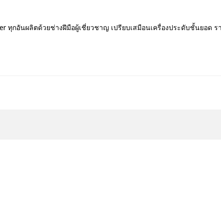
r ทุกอันผลิตด้วยช่างฝีมือผู้เชี่ยวชาญ เปรียบเสมือนเครื่องประดับชั้นยอ
สาขาของเรา
Asoke Rodenstock Impressi
n Lenses, Eye-health care
Lab
MRT Sukhumvit Station Bangko
Ploenchit Zeiss Analysis