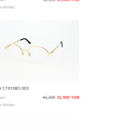
i Rimless
er CT0108O 003
42,200
35,900 THB
ายตา
i Rimless