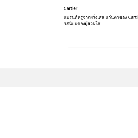
Cartier
แบรนด์หรูจากฝรั่งเศส แว่นตาของ Cartie
รสนิยมของผู้สวมใส่
Optometrist in BKK! Eyewear, Prescriptio