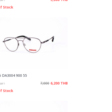
f Stock
i DA3004 900 55
7,000
6,200 THB
ายตา
f Stock