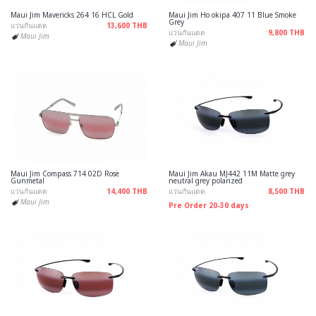
Maui Jim Mavericks 264 16 HCL Gold
Maui Jim Ho okipa 407 11 Blue Smoke
Grey
แว่นกันแดด
13,600 THB
แว่นกันแดด
9,800 THB
Maui Jim
Maui Jim
Maui Jim Compass 714 02D Rose
Maui Jim Akau MJ442 11M Matte grey
Gunmetal
neutral grey polarized
แว่นกันแดด
14,400 THB
แว่นกันแดด
8,500 THB
Maui Jim
Pre Order 20-30 days