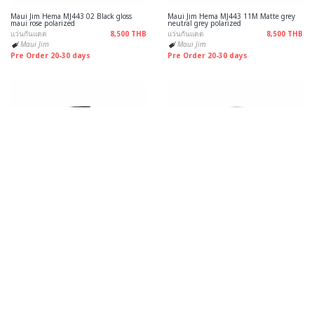
Maui Jim Hema MJ443 02 Black gloss
Maui Jim Hema MJ443 11M Matte grey
maui rose polarized
neutral grey polarized
แว่นกันแดด
8,500 THB
แว่นกันแดด
8,500 THB
Maui Jim
Maui Jim
Pre Order 20-30 days
Pre Order 20-30 days
Maui Jim Hema MJ443 2M Black matte
Maui Jim Akau MJ442 10M Matte tortoise
maui green polarized
maui sunrise polarized
แว่นกันแดด
8,500 THB
แว่นกันแดด
8,500 THB
Maui Jim
Maui Jim
Pre Order 20-30 days
Pre Order 20-30 days