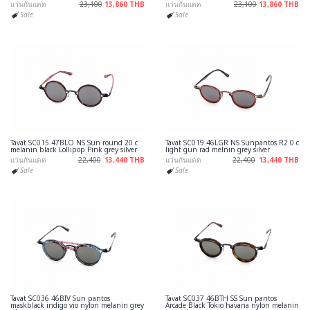
แว่นกันแดด
23,100
13,860 THB
แว่นกันแดด
23,100
13,860 THB
Sale
Sale
Tavat SC015 47BLO NS Sun round 20 c
Tavat SC019 46LGR NS Sunpantos R2 0 c
melanin black Lollipop Pink grey silver
light gun rad melnin grey silver
แว่นกันแดด
22,400
13,440 THB
แว่นกันแดด
22,400
13,440 THB
Sale
Sale
Tavat SC036 46BIV Sun pantos
Tavat SC037 46BTH SS Sun pantos
maskblack indigo vio nylon melanin grey
Arcade Black Tokio havana nylon melanin