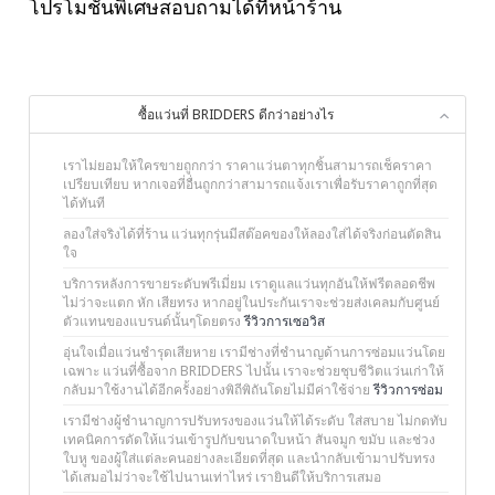
โปรโมชั่นพิเศษสอบถามได้ที่หน้าร้าน
ซื้อแว่นที่ BRIDDERS ดีกว่าอย่างไร
เราไม่ยอมให้ใครขายถูกกว่า ราคาแว่นตาทุกชิ้นสามารถเช็คราคา
เปรียบเทียบ หากเจอที่อื่นถูกกว่าสามารถแจ้งเราเพื่อรับราคาถูกที่สุด
ได้ทันที
ลองใส่จริงได้ที่ร้าน แว่นทุกรุ่นมีสต๊อคของให้ลองใส่ได้จริงก่อนตัดสิน
ใจ
บริการหลังการขายระดับพรีเมี่ยม เราดูแลแว่นทุกอันให้ฟรีตลอดชีพ
ไม่ว่าจะแตก หัก เสียทรง หากอยู่ในประกันเราจะช่วยส่งเคลมกับศูนย์
ตัวแทนของแบรนด์นั้นๆโดยตรง
รีวิวการเซอวิส
อุ่นใจเมื่อแว่นชำรุดเสียหาย เรามีช่างที่ชำนาญด้านการซ่อมแว่นโดย
เฉพาะ แว่นที่ซื้อจาก BRIDDERS ไปนั้น เราจะช่วยชุบชีวิตแว่นเก่าให้
กลับมาใช้งานได้อีกครั้งอย่างพิถีพิถันโดยไม่มีค่าใช้จ่าย
รีวิวการซ่อม
เรามีช่างผู้ชำนาญการปรับทรงของแว่นให้ได้ระดับ ใส่สบาย ไม่กดทับ
เทคนิคการดัดให้แว่นเข้ารูปกับขนาดใบหน้า สันจมูก ขมับ และช่วง
ใบหู ของผู้ใส่แต่ละคนอย่างละเอียดที่สุด และนำกลับเข้ามาปรับทรง
ได้เสมอไม่ว่าจะใช้ไปนานเท่าไหร่ เรายินดีให้บริการเสมอ