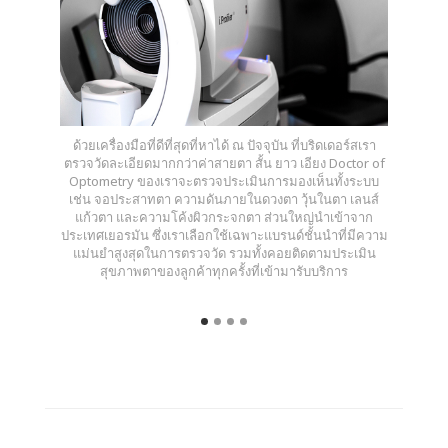
ด้วยเครื่องมือที่ดีที่สุดที่หาได้ ณ ปัจจุบัน ที่บริดเดอร์สเรา
ตรวจวัดละเอียดมากกว่าค่าสายตา สั้น ยาว เอียง Doctor of
Optometry ของเราจะตรวจประเมินการมองเห็นทั้งระบบ
เช่น จอประสาทตา ความดันภายในดวงตา วุ้นในตา เลนส์
แก้วตา และความโค้งผิวกระจกตา ส่วนใหญ่นำเข้าจาก
ประเทศเยอรมัน ซึ่งเราเลือกใช้เฉพาะแบรนด์ชั้นนำที่มีความ
แม่นยำสูงสุดในการตรวจวัด รวมทั้งคอยติดตามประเมิน
สุขภาพตาของลูกค้าทุกครั้งที่เข้ามารับบริการ