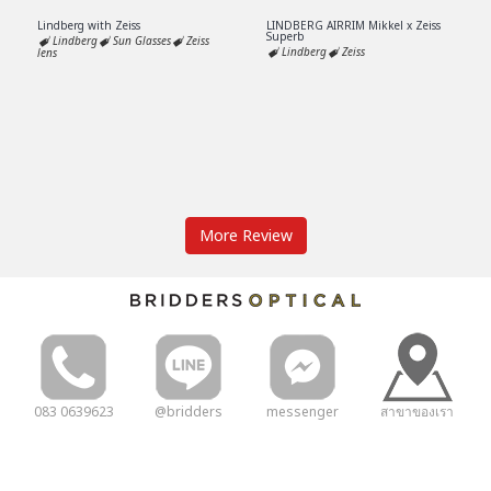
Lindberg with Zeiss
LINDBERG AIRRIM Mikkel x Zeiss
Superb
Lindberg
Sun Glasses
Zeiss
Lindberg
Zeiss
lens
More Review
083 0639623
@bridders
messenger
สาขาของเรา