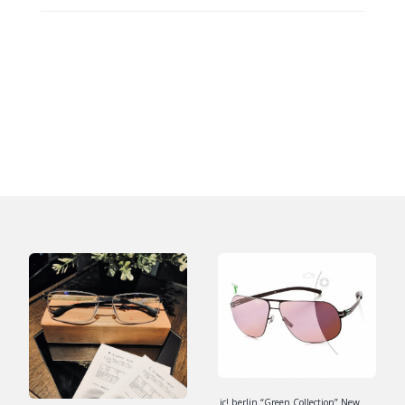
ic! berlin “Green Collection” New