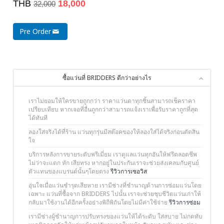
THB
18,000
32,000
Pre Order
ซื้อแว่นที่ BRIDDERS ดีกว่าอย่างไร
เราไม่ยอมให้ใครขายถูกกว่า ราคาแว่นตาทุกชิ้นสามารถเช็คราคา
เปรียบเทียบ หากเจอที่อื่นถูกกว่าสามารถแจ้งเราเพื่อรับราคาถูกที่สุด
ได้ทันที
ลองใส่จริงได้ที่ร้าน แว่นทุกรุ่นมีสต๊อคของให้ลองใส่ได้จริงก่อนตัดสิน
ใจ
บริการหลังการขายระดับพรีเมี่ยม เราดูแลแว่นทุกอันให้ฟรีตลอดชีพ
ไม่ว่าจะแตก หัก เสียทรง หากอยู่ในประกันเราจะช่วยส่งเคลมกับศูนย์
ตัวแทนของแบรนด์นั้นๆโดยตรง
รีวิวการเซอวิส
อุ่นใจเมื่อแว่นชำรุดเสียหาย เรามีช่างที่ชำนาญด้านการซ่อมแว่นโดย
เฉพาะ แว่นที่ซื้อจาก BRIDDERS ไปนั้น เราจะช่วยชุบชีวิตแว่นเก่าให้
กลับมาใช้งานได้อีกครั้งอย่างพิถีพิถันโดยไม่มีค่าใช้จ่าย
รีวิวการซ่อม
เรามีช่างผู้ชำนาญการปรับทรงของแว่นให้ได้ระดับ ใส่สบาย ไม่กดทับ