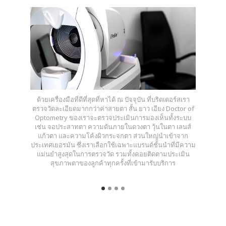
ด้วยเครื่องมือที่ดีที่สุดที่หาได้ ณ ปัจจุบัน ที่บริดเดอร์สเรา
ตรวจวัดละเอียดมากกว่าค่าสายตา สั้น ยาว เอียง Doctor of
Optometry ของเราจะตรวจประเมินการมองเห็นทั้งระบบ
เช่น จอประสาทตา ความดันภายในดวงตา วุ้นในตา เลนส์
แก้วตา และความโค้งผิวกระจกตา ส่วนใหญ่นำเข้าจาก
ประเทศเยอรมัน ซึ่งเราเลือกใช้เฉพาะแบรนด์ชั้นนำที่มีความ
แม่นยำสูงสุดในการตรวจวัด รวมทั้งคอยติดตามประเมิน
สุขภาพตาของลูกค้าทุกครั้งที่เข้ามารับบริการ