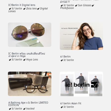
arrival !!
IC!Berlin X Digital lens
Ic! berlin
Sun Glasses
Photofusion
Ic! berlin
Zeiss lens
Digital
Lenses
IC Berlin พร้อม เลนส์เปลี่ยนสีใหม่
ล่าสุดจาก Hoya
ic! Berlin
Ic! berlin
Hoya Lens
Ic! berlin
A Bathing Ape x Ic Berlin LIMITED
ic! berlin Asian Fit
EDITION
Ic! berlin
Ic! berlin
hacked