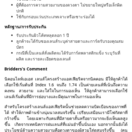
ผู้ที่ต้องการความสวยงามของดวงตา ไม่ขยายใหญ่หรือเล็กผิด
ปกติ
ใช้กับกรอบแว่นประเภทเจาะหรือเซาะร่องได้
หลักฐาน/การรับประกัน
รับประกันผิวโค้ทหลุดลอก 1 ปี
ลูกค้าจะได้รับซองเลนส์ระบุค่าสายตาและการ์ดรับรองคุณสม
บัตร
กรณีที่เป็นเลนส์สั่งผลิตจะได้รับการ์ดพลาสติกแข็ง ระบุวันที่
ผลิต และรายละเอียดของเลนส์
Bridders’s Comment
นิคอนไลท์เอเอส เลนส์โครงสร้างแอสเฟียริคจากนิคคอน มีให้ลูกค้าได้
เลือกใช้เริ่มต้นที่ Index 1.6 จนถึง 1.74 เป็นค่ายเลนส์ที่เน้นถึงความ
คงทน สวยงาม และใส่ใจในการมองเห็น ให้ลูกค้าสามารถเลือกใช้
เลนส์เริ่มต้นที่มีการย่อบางและมีคุณภาพในการมองเห็น
สำหรับโครงสร้างเลนส์แอสเฟียริคนั้นช่วยลดความบิดเบือนของภาพที่
ได้ ทำให้ภาพด้านข้างนุ่มนวลสมจริงขึ้น เปรียบเสมือนเรามีโฟกัสตาที่
กว้างขึ้น โดยเฉพาะกับคนที่มีสายตาสั้นหรือยาวมากจะยิ่งเห็นผลสูง
ขึ้น เกิดจากเทคนิคการฝนเลนส์ที่แม่นยำขึ้นนั่นเอง นอกจากนั้นยังได้
ประโยชน์ด้านความสวยงามคือดวงตาของผู้สวมใส่ดูสมจริงขึ้น (คน