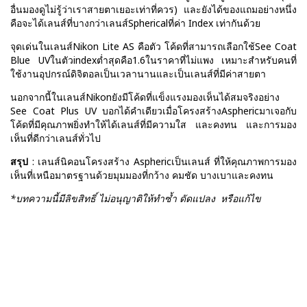
อื่นมองดูไม่รู้ว่าเราสายตาเยอะเท่าที่ควร) และยังได้ของแถมอย่างหนึ่ง
คือจะได้เลนส์ที่บางกว่าเลนส์Sphericalที่ค่า Index เท่ากันด้วย
จุดเด่นในเลนส์Nikon Lite AS คือตัว โค้ดที่สามารถเลือกใช้See Coat
Blue UVในตัวindexต่ำสุดคือ1.6ในราคาที่ไม่แพง เหมาะสำหรับคนที่
ใช้งานอุปกรณ์ดิจิตอลเป็นเวลานานและเป็นเลนส์ที่มีค่าสายตา
นอกจากนี้ในเลนส์Nikonยังมีโค้ดที่แข็งแรงมองเห็นได้สมจริงอย่าง
See Coat Plus UV บอกได้คำเดียวเมื่อโครงสร้างAsphericมาเจอกับ
โค้ดที่มีคุณภาพยิ่งทำให้ได้เลนส์ที่มีความใส และคงทน และการมอง
เห็นที่ดีกว่าเลนส์ทั่วไป
สรุป
: เลนส์นิคอนโครงสร้าง Asphericเป็นเลนส์ ที่ให้คุณภาพการมอง
เห็นที่เหนือมาตรฐานด้วยมุมมองที่กว้าง คมชัด บางเบาและคงทน
*บทความนี้มีลิขสิทธิ์ ไม่อนุญาติให้ทำซ้ำ ดัดแปลง หรือแก้ไข