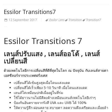
Essilor Transitions7
12 September 2017
Essilor Lens
Transition
Transition7
Essilor Transitions 7
เลนส์ปรับแสง , เลนส์ออโต้ , เลนส์
เปลี่ยนสี
ด้วยเทคโนโลยีการเปลี่ยนสีที่ดีที่สุดในโลก ณ ปัจจุบัน กับเลนส์สายตา
เอสซีลอร์จากประเทศฝรั่งเศส
เปลี่ยนสีได้เข้มสูงสุดเมื่อโดนแสงแดด
เปลี่ยนสีได้เร็วเพียง 5-10 วินาที เมื่อโดนแสงแดด
เลนส์ใสเหมือนปกติเมื่ออยู่ในที่ร่ม
ใช้ได้ยาวนานไม่มีสีคงค้างเหมือนเลนส์เทคโนโลยีเก่าๆ
ป้องกันอันตรายจากรังสี UVA และ UVB ได้ 100%
ให้ความรู้สึก ผ่อนคลาย สบายตา ลดความตึงเครียดและเมื่อยล้า