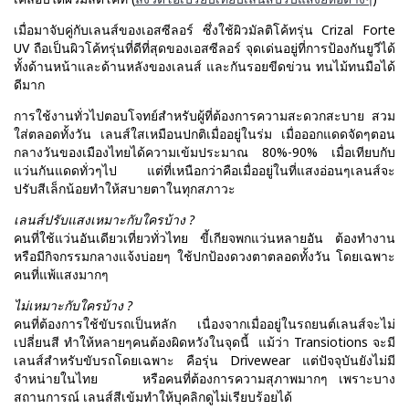
เมื่อมาจับคู่กับเลนส์ของเอสซีลอร์ ซึ่งใช้ผิวมัลติโค้ทรุ่น Crizal Forte
UV ถือเป็นผิวโค้ทรุ่นที่ดีที่สุดของเอสซีลอร์ จุดเด่นอยู่ที่การป้องกันยูวีได้
ทั้งด้านหน้าและด้านหลังของเลนส์ และกันรอยขีดข่วน ทนไม้ทนมือได้
ดีมาก
การใช้งานทั่วไปตอบโจทย์สำหรับผู้ที่ต้องการความสะดวกสะบาย สวม
ใส่ตลอดทั้งวัน เลนส์ใสเหมือนปกติเมื่ออยู่ในร่ม เมื่อออกแดดจัดๆตอน
กลางวันของเมืองไทยได้ความเข้มประมาณ 80%-90% เมื่อเทียบกับ
แว่นกันแดดทั่วๆไป แต่ที่เหนือกว่าคือเมื่ออยู่ในที่แสงอ่อนๆเลนส์จะ
ปรับสีเล็กน้อยทำให้สบายตาในทุกสภาวะ
เลนส์ปรับแสงเหมาะกับใครบ้าง ?
คนที่ใช้แว่นอันเดียวเที่ยวทั่วไทย ขี้เกียจพกแว่นหลายอัน ต้องทำงาน
หรือมีกิจกรรมกลางแจ้งบ่อยๆ ใช้ปกป้องดวงตาตลอดทั้งวัน โดยเฉพาะ
คนที่แพ้แสงมากๆ
ไม่เหมาะกับใครบ้าง ?
คนที่ต้องการใช้ขับรถเป็นหลัก เนื่องจากเมื่ออยู่ในรถยนต์เลนส์จะไม่
เปลี่ยนสี ทำให้หลายๆคนต้องผิดหวังในจุดนี้ แม้ว่า Transiotions จะมี
เลนส์สำหรับขับรถโดยเฉพาะ คือรุ่น Drivewear แต่ปัจจุบันยังไม่มี
จำหน่ายในไทย หรือคนที่ต้องการความสุภาพมากๆ เพราะบาง
สถานการณ์ เลนส์สีเข้มทำให้บุคลิกดูไม่เรียบร้อยได้