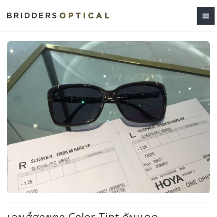
เลนส์สายตา Color Tint กันแดด