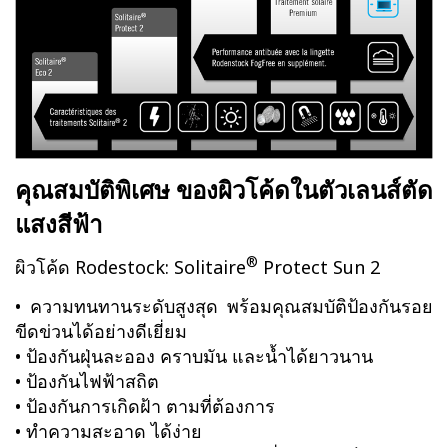
คุณสมบัติพิเศษ ของผิวโค้ดในตัวเลนส์ตัด
แสงสีฟ้า
®
ผิวโค้ด Rodestock: Solitaire
Protect Sun 2
• ความทนทานระดับสูงสุด พร้อมคุณสมบัติป้องกันรอย
ขีดข่วนได้อย่างดีเยี่ยม
• ป้องกันฝุ่นละออง คราบมัน และน้ำได้ยาวนาน
• ป้องกันไฟฟ้าสถิต
• ป้องกันการเกิดฝ้า ตามที่ต้องการ
• ทำความสะอาด ได้ง่าย