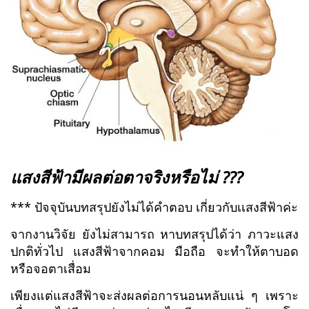
แสงสีฟ้ามีผลต่อตาจริงหรือไม่ ???
*** ปัจจุบันบทสรุปยังไม่ได้คำตอบ เกี่ยวกับเเสงสีฟ้าค่ะ
จากงานวิจัย ยังไม่สามารถ หาบทสรุปได้ว่า ภาวะแสง
ปกติทั่วไป แสงสีฟ้าจากคอม มือถือ จะทำให้ตาบอด
หรือจอตาเสื่อม
เพียงแต่แสงสีฟ้าจะส่งผลต่อการนอนหลับแน่ ๆ เพราะ