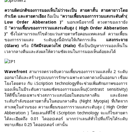
ความผิดปกติของการมองเห็นไม่ว่าจะเป็น สายตาสั้น สายตายาวโดย
กำเนิด และสายตาเอียง
ถือเป็น
“ความเพี้ยนของการรวมแสงระดับต่ำ(
Low Order Abberation )”
นอกเหนือจากนี้ ดวงตาของเรายัง
มี
“ความเพี้ยนของการรวมแสงระดับสูง ( High Order Abberation
)”
ซึ่งไม่สามารถแก้ไขด้วยแว่นสายตาหรือคอนแทคเลนส์ ความเพี้ยน
ของการรวมแสง ระดับสูงนี้มักก่อให้เกิดการเห็น
แสงกระจาย
(
Glare)
หรือ มี
รัศมีรอบดวงไฟ (
Halo)
ซึ่งเป็นปัญหาการมองเห็นใน
เวลากลางคืนและส่งผลให้ความชัดเจนในการมองเห็นด้อยลงได้
Wavefront
สามารถตรวจจับความเพี้ยนของการรวมแสงทั้ง 2 ระดับ
ออกมาได้และสร้างรูปแบบการรักษาเฉพาะดวงตาดวงนั้นออกมา เชื่อม
โยงโดยตรง กับ i.Scription technologyที่จะช่วยเพิ่มศักยภาพของการ
มองเห็นในมีระดับความคมชัดของการมองเห็น(Contrast sensitivity)
ให้ดีขึ้นโดยเฉพาะช่วงสภาวะแสงน้อยในตอนกลางคืน และยังลด
ระดับกำลังของสายตาสั้นในตอนกลางคืน (Night Myopia) ที่เกิดจาก
สาเหตุในส่วนของ ความเพี้ยนของการรวมแสงระดับสูง ( High Order
Abberation ) โดยเลนส์ที่ใช้ i.Scription technology จะแก้ไขสายตา
ได้ละเอียดถึง 0.01 ไดออปเตอร์ มากกว่าเลนส์ทั่วไปที่แก้ไขได้ระดับ
หยาบเพียง 0.25 ไดออปเตอร์ เท่านั้น