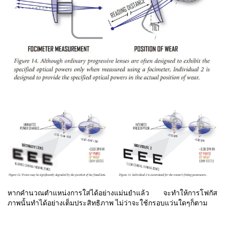
หากคำนวณตำแหน่งการใส่ได้อย่างแม่นยำแล้ว จะทำให้การโฟกัส
ภาพนั้นทำได้อย่างเต็มประสิทธิภาพ ไม่ว่าจะใช้กรอบแว่นใดๆก็ตาม