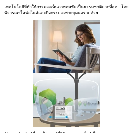
เทคโนโลยีที่ทำให้การมองเห็นภาพคมชัดเป็นธรรมชาติมากที่สุด โดย
พิจารณาไลฟสไตล์และกิจกรรมเฉพาะบุคคลร่วมด้วย