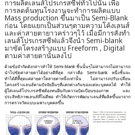
การผลิตเลนส์โปรเกรสซีฟทั่วไปนั้น เพื่อ
การลดต้นทุนโรงงานจะทำการผลิตแบบ
Mass production ขึ้นมาเป็น Semi-Blank
ก่อน โดยแยกเป็นส่วนๆตามความโค้งเลนส์
และค่าสายตายาวคร่าวๆไว้ เมื่อมีการสั่งทำ
เลนส์โปรเกรสซีฟแล้วจึงนำ Semi-blank
มาขัดโครงสร้างแบบ Freeform , Digital
ตามค่าสายตานั้นลงไป
ด้วยข้อจำกัดดังกล่าวทำให้ Semi-blank ชิ้นนั้นๆไม่สามารถไม่สามารถ
นำไปขัดค่าสายตาได้อย่างดีที่สุด กล่าวคือ Semi-bank หนึ่งชิ้นจะ
ทำได้ดีทีี่สุดแค่สายตาใดสายตาหนึ่งเท่านั้น ไม่สามารถปรับเปลี่ยน
โครงสร้างเลนส์ตามปัจจัยอื่นๆที่แตกต่างกันของแต่ละบุคคลได้ ทำให้
ผู้ใส่เลนส์โปรเกรสซีฟต้องทนฝืนกับความบิดเบือนของภาพ และ
ประสิทธิภาพเลนส์ที่ไม่ดีพอ ทำให้เกิดการพัฒนาเลนส์ที่ผลิตขึ้นมาจาก
การตรวจวัดแบบเฉพาะบุคคลขึ้น