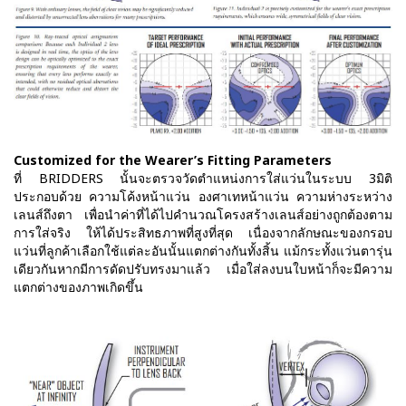
Customized for the Wearer’s Fitting Parameters
ที่ BRIDDERS นั้นจะตรวจวัดตำแหน่งการใส่แว่นในระบบ 3มิติ
ประกอบด้วย ความโค้งหน้าแว่น องศาเทหน้าแว่น ความห่างระหว่าง
เลนส์ถึงตา เพื่อนำค่าที่ได้ไปคำนวณโครงสร้างเลนส์อย่างถูกต้องตาม
การใส่จริง ให้ได้ประสิทธภาพที่สูงที่สุด เนื่องจากลักษณะของกรอบ
แว่นที่ลูกค้าเลือกใช้แต่ละอันนั้นแตกต่างกันทั้งสิ้น แม้กระทั้งแว่นตารุ่น
เดียวกันหากมีการดัดปรับทรงมาแล้ว เมื่อใส่ลงบนใบหน้าก็จะมีความ
แตกต่างของภาพเกิดขึ้น