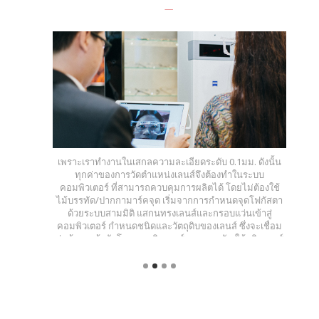
เพราะเราทำงานในเสกลความละเอียดระดับ 0.1มม. ดังนั้น
ทุกค่าของการวัดตำแหน่งเลนส์จึงต้องทำในระบบ
คอมพิวเตอร์ ที่สามารถควบคุมการผลิตได้ โดยไม่ต้องใช้
ไม้บรรทัด/ปากกามาร์คจุด เริ่มจากการกำหนดจุดโฟกัสตา
ด้วยระบบสามมิติ แสกนทรงเลนส์และกรอบแว่นเข้าสู่
คอมพิวเตอร์ กำหนดชนิดและวัตถุดิบของเลนส์ ซึ่งจะเชื่อม
ต่อข้อมูลเข้ากับโรงงานผลิตเลนส์ของเยอรมัน ให้ผลิตเลนส์
ขึ้นมาตามข้อมูลที่ถูกต้องแม่นยำในระดับที่มือคนไม่
สามารถทำได้