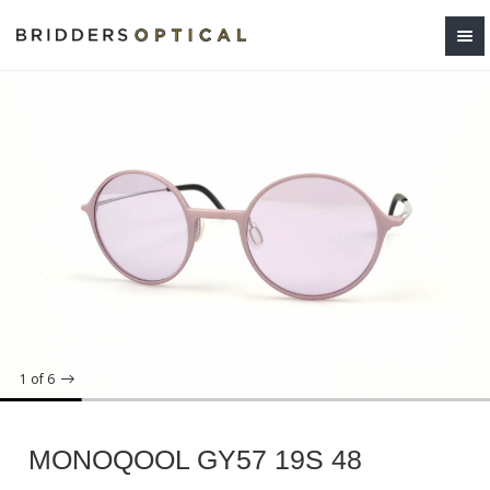
1
of 6
MONOQOOL GY57 19S 48