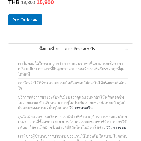
THB
15,900
19,300
Pre Order
ซื้อแว่นที่ BRIDDERS ดีกว่าอย่างไร
เราไม่ยอมให้ใครขายถูกกว่า ราคาแว่นตาทุกชิ้นสามารถเช็คราคา
เปรียบเทียบ หากเจอที่อื่นถูกกว่าสามารถแจ้งเราเพื่อรับราคาถูกที่สุด
ได้ทันที
ลองใส่จริงได้ที่ร้าน แว่นทุกรุ่นมีสต๊อคของให้ลองใส่ได้จริงก่อนตัดสิน
ใจ
บริการหลังการขายระดับพรีเมี่ยม เราดูแลแว่นทุกอันให้ฟรีตลอดชีพ
ไม่ว่าจะแตก หัก เสียทรง หากอยู่ในประกันเราจะช่วยส่งเคลมกับศูนย์
ตัวแทนของแบรนด์นั้นๆโดยตรง
รีวิวการเซอวิส
อุ่นใจเมื่อแว่นชำรุดเสียหาย เรามีช่างที่ชำนาญด้านการซ่อมแว่นโดย
เฉพาะ แว่นที่ซื้อจาก BRIDDERS ไปนั้น เราจะช่วยชุบชีวิตแว่นเก่าให้
กลับมาใช้งานได้อีกครั้งอย่างพิถีพิถันโดยไม่มีค่าใช้จ่าย
รีวิวการซ่อม
เรามีช่างผู้ชำนาญการปรับทรงของแว่นให้ได้ระดับ ใส่สบาย ไม่กดทับ