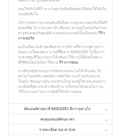
เพื่อรับราคาถูกที่สุดได้ทันที
ลองใส่จริงได้ที่ร้าน แว่นทุกรุ่นมีสต๊อคของให้ลองใส่ได้จริง
ก่อนตัดสินใจ
บริการหลังการขายระดับพรีเมี่ยม เราดูแลแว่นทุกอันให้ฟรี
ตลอดชีพ ไม่ว่าจะแตก หัก เสียทรง หากอยู่ในประกันเราจะ
ช่วยส่งเคลมกับศูนย์ตัวแทนของแบรนด์นั้นๆโดยตรง
รีวิว
การเซอวิส
อุ่นใจเมื่อแว่นชำรุดเสียหาย เรามีช่างที่ชำนาญด้านการ
ซ่อมแว่นโดยเฉพาะ แว่นที่ซื้อจาก BRIDDERS ไปนั้น เรา
จะช่วยชุบชีวิตแว่นเก่าให้กลับมาใช้งานได้อีกครั้งอย่าง
พิถีพิถันโดยไม่มีค่าใช้จ่าย
รีวิวการซ่อม
เรามีช่างผู้ชำนาญการปรับทรงของแว่นให้ได้ระดับ ใส่
สบาย ไม่กดทับ เทคนิคการดัดให้แว่นเข้ารูปกับขนาด
ใบหน้า สันจมูก ขมับ และช่วงใบหู ของผู้ใส่แต่ละคนอย่าง
ละเอียดที่สุด และนำกลับเข้ามาปรับทรงได้เสมอไม่ว่าจะ
ใช้ไปนานเท่าไหร่ เรายินดีให้บริการเสมอ
ตัดเลนส์สายตาที่ BRIDDERS ดีกว่าอย่างไร
พบคุณหมอทัศนมาตร
รายละเอียด ขนาด Size