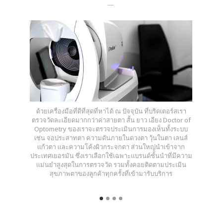
ด้วยเครื่องมือที่ดีที่สุดที่หาได้ ณ ปัจจุบัน ที่บริดเดอร์สเรา
ตรวจวัดละเอียดมากกว่าค่าสายตา สั้น ยาว เอียง Doctor of
Optometry ของเราจะตรวจประเมินการมองเห็นทั้งระบบ
เช่น จอประสาทตา ความดันภายในดวงตา วุ้นในตา เลนส์
แก้วตา และความโค้งผิวกระจกตา ส่วนใหญ่นำเข้าจาก
ประเทศเยอรมัน ซึ่งเราเลือกใช้เฉพาะแบรนด์ชั้นนำที่มีความ
แม่นยำสูงสุดในการตรวจวัด รวมทั้งคอยติดตามประเมิน
สุขภาพตาของลูกค้าทุกครั้งที่เข้ามารับบริการ