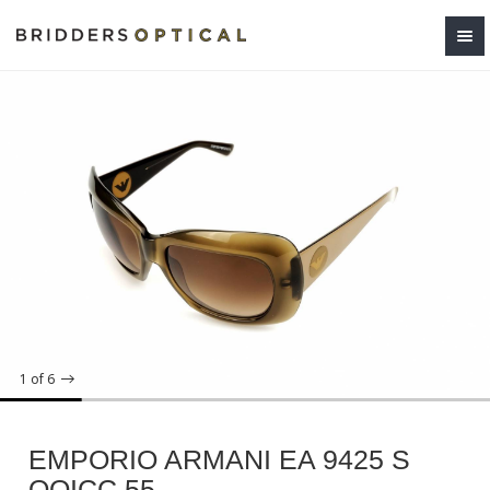
1
of 6
EMPORIO ARMANI EA 9425 S
QOICC 55