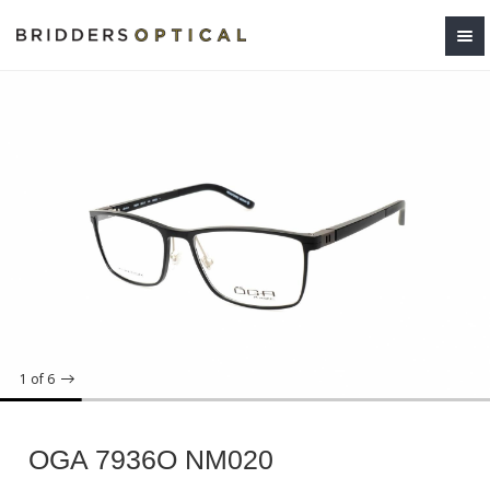
1
of 6
OGA 7936O NM020