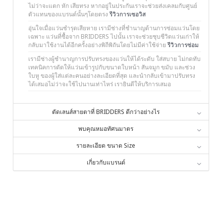
ไม่ว่าจะแตก หัก เสียทรง หากอยู่ในประกันเราจะช่วยส่งเคลมกับศูนย์
ตัวแทนของแบรนด์นั้นๆโดยตรง
รีวิวการเซอวิส
อุ่นใจเมื่อแว่นชำรุดเสียหาย เรามีช่างที่ชำนาญด้านการซ่อมแว่นโดย
เฉพาะ แว่นที่ซื้อจาก BRIDDERS ไปนั้น เราจะช่วยชุบชีวิตแว่นเก่าให้
กลับมาใช้งานได้อีกครั้งอย่างพิถีพิถันโดยไม่มีค่าใช้จ่าย
รีวิวการซ่อม
เรามีช่างผู้ชำนาญการปรับทรงของแว่นให้ได้ระดับ ใส่สบาย ไม่กดทับ
เทคนิคการดัดให้แว่นเข้ารูปกับขนาดใบหน้า สันจมูก ขมับ และช่วง
ใบหู ของผู้ใส่แต่ละคนอย่างละเอียดที่สุด และนำกลับเข้ามาปรับทรง
ได้เสมอไม่ว่าจะใช้ไปนานเท่าไหร่ เรายินดีให้บริการเสมอ
ตัดเลนส์สายตาที่ BRIDDERS ดีกว่าอย่างไร
พบคุณหมอทัศนมาตร
รายละเอียด ขนาด Size
เกี่ยวกับแบรนด์