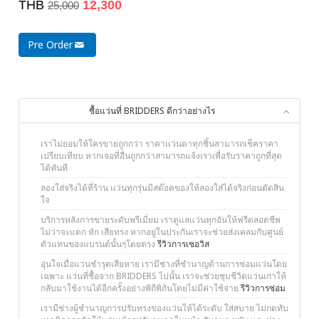
THB
12,300
25,000
Pre Order
ซื้อแว่นที่ BRIDDERS ดีกว่าอย่างไร
เราไม่ยอมให้ใครขายถูกกว่า ราคาแว่นตาทุกชิ้นสามารถเช็คราคา
เปรียบเทียบ หากเจอที่อื่นถูกกว่าสามารถแจ้งเราเพื่อรับราคาถูกที่สุด
ได้ทันที
ลองใส่จริงได้ที่ร้าน แว่นทุกรุ่นมีสต๊อคของให้ลองใส่ได้จริงก่อนตัดสิน
ใจ
บริการหลังการขายระดับพรีเมี่ยม เราดูแลแว่นทุกอันให้ฟรีตลอดชีพ
ไม่ว่าจะแตก หัก เสียทรง หากอยู่ในประกันเราจะช่วยส่งเคลมกับศูนย์
ตัวแทนของแบรนด์นั้นๆโดยตรง
รีวิวการเซอวิส
อุ่นใจเมื่อแว่นชำรุดเสียหาย เรามีช่างที่ชำนาญด้านการซ่อมแว่นโดย
เฉพาะ แว่นที่ซื้อจาก BRIDDERS ไปนั้น เราจะช่วยชุบชีวิตแว่นเก่าให้
กลับมาใช้งานได้อีกครั้งอย่างพิถีพิถันโดยไม่มีค่าใช้จ่าย
รีวิวการซ่อม
เรามีช่างผู้ชำนาญการปรับทรงของแว่นให้ได้ระดับ ใส่สบาย ไม่กดทับ