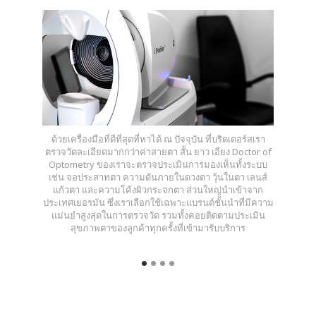
ด้วยเครื่องมือที่ดีที่สุดที่หาได้ ณ ปัจจุบัน ที่บริดเดอร์สเรา
ตรวจวัดละเอียดมากกว่าค่าสายตา สั้น ยาว เอียง Doctor of
Optometry ของเราจะตรวจประเมินการมองเห็นทั้งระบบ
เช่น จอประสาทตา ความดันภายในดวงตา วุ้นในตา เลนส์
แก้วตา และความโค้งผิวกระจกตา ส่วนใหญ่นำเข้าจาก
ประเทศเยอรมัน ซึ่งเราเลือกใช้เฉพาะแบรนด์ชั้นนำที่มีความ
แม่นยำสูงสุดในการตรวจวัด รวมทั้งคอยติดตามประเมิน
สุขภาพตาของลูกค้าทุกครั้งที่เข้ามารับบริการ