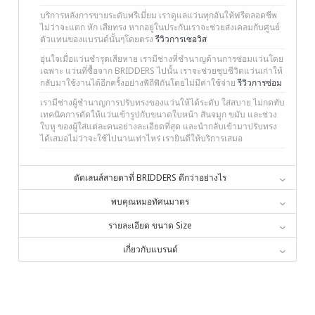
บริการหลังการขายระดับพรีเมี่ยม เราดูแลแว่นทุกอันให้ฟรีตลอดชีพ
ไม่ว่าจะแตก หัก เสียทรง หากอยู่ในประกันเราจะช่วยส่งเคลมกับศูนย์
ตัวแทนของแบรนด์นั้นๆโดยตรง
รีวิวการเซอวิส
อุ่นใจเมื่อแว่นชำรุดเสียหาย เรามีช่างที่ชำนาญด้านการซ่อมแว่นโดย
เฉพาะ แว่นที่ซื้อจาก BRIDDERS ไปนั้น เราจะช่วยชุบชีวิตแว่นเก่าให้
กลับมาใช้งานได้อีกครั้งอย่างพิถีพิถันโดยไม่มีค่าใช้จ่าย
รีวิวการซ่อม
เรามีช่างผู้ชำนาญการปรับทรงของแว่นให้ได้ระดับ ใส่สบาย ไม่กดทับ
เทคนิคการดัดให้แว่นเข้ารูปกับขนาดใบหน้า สันจมูก ขมับ และช่วง
ใบหู ของผู้ใส่แต่ละคนอย่างละเอียดที่สุด และนำกลับเข้ามาปรับทรง
ได้เสมอไม่ว่าจะใช้ไปนานเท่าไหร่ เรายินดีให้บริการเสมอ
ตัดเลนส์สายตาที่ BRIDDERS ดีกว่าอย่างไร
พบคุณหมอทัศนมาตร
รายละเอียด ขนาด Size
เกี่ยวกับแบรนด์