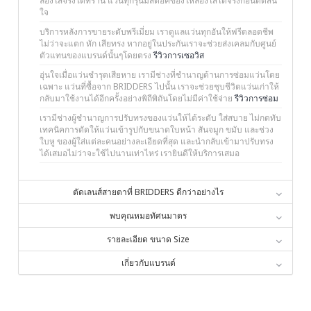
ลองใส่จริงได้ที่ร้าน แว่นทุกรุ่นมีสต๊อคของให้ลองใส่ได้จริงก่อนตัดสิน
ใจ
บริการหลังการขายระดับพรีเมี่ยม เราดูแลแว่นทุกอันให้ฟรีตลอดชีพ
ไม่ว่าจะแตก หัก เสียทรง หากอยู่ในประกันเราจะช่วยส่งเคลมกับศูนย์
ตัวแทนของแบรนด์นั้นๆโดยตรง
รีวิวการเซอวิส
อุ่นใจเมื่อแว่นชำรุดเสียหาย เรามีช่างที่ชำนาญด้านการซ่อมแว่นโดย
เฉพาะ แว่นที่ซื้อจาก BRIDDERS ไปนั้น เราจะช่วยชุบชีวิตแว่นเก่าให้
กลับมาใช้งานได้อีกครั้งอย่างพิถีพิถันโดยไม่มีค่าใช้จ่าย
รีวิวการซ่อม
เรามีช่างผู้ชำนาญการปรับทรงของแว่นให้ได้ระดับ ใส่สบาย ไม่กดทับ
เทคนิคการดัดให้แว่นเข้ารูปกับขนาดใบหน้า สันจมูก ขมับ และช่วง
ใบหู ของผู้ใส่แต่ละคนอย่างละเอียดที่สุด และนำกลับเข้ามาปรับทรง
ได้เสมอไม่ว่าจะใช้ไปนานเท่าไหร่ เรายินดีให้บริการเสมอ
ตัดเลนส์สายตาที่ BRIDDERS ดีกว่าอย่างไร
พบคุณหมอทัศนมาตร
รายละเอียด ขนาด Size
เกี่ยวกับแบรนด์