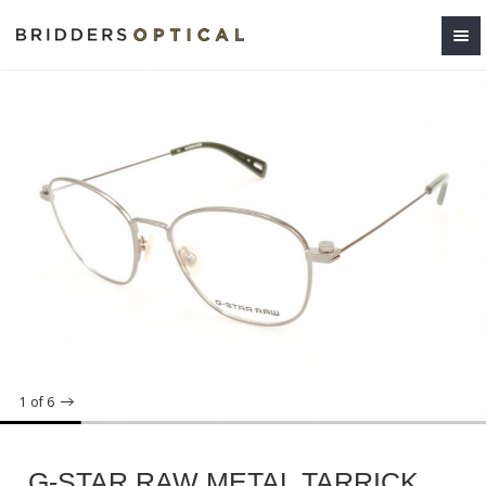
1
of 6
G-STAR RAW METAL TARRICK