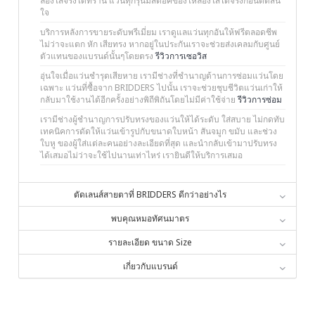
ลองใส่จริงได้ที่ร้าน แว่นทุกรุ่นมีสต๊อคของให้ลองใส่ได้จริงก่อนตัดสิน
ใจ
บริการหลังการขายระดับพรีเมี่ยม เราดูแลแว่นทุกอันให้ฟรีตลอดชีพ
ไม่ว่าจะแตก หัก เสียทรง หากอยู่ในประกันเราจะช่วยส่งเคลมกับศูนย์
ตัวแทนของแบรนด์นั้นๆโดยตรง
รีวิวการเซอวิส
อุ่นใจเมื่อแว่นชำรุดเสียหาย เรามีช่างที่ชำนาญด้านการซ่อมแว่นโดย
เฉพาะ แว่นที่ซื้อจาก BRIDDERS ไปนั้น เราจะช่วยชุบชีวิตแว่นเก่าให้
กลับมาใช้งานได้อีกครั้งอย่างพิถีพิถันโดยไม่มีค่าใช้จ่าย
รีวิวการซ่อม
เรามีช่างผู้ชำนาญการปรับทรงของแว่นให้ได้ระดับ ใส่สบาย ไม่กดทับ
เทคนิคการดัดให้แว่นเข้ารูปกับขนาดใบหน้า สันจมูก ขมับ และช่วง
ใบหู ของผู้ใส่แต่ละคนอย่างละเอียดที่สุด และนำกลับเข้ามาปรับทรง
ได้เสมอไม่ว่าจะใช้ไปนานเท่าไหร่ เรายินดีให้บริการเสมอ
ตัดเลนส์สายตาที่ BRIDDERS ดีกว่าอย่างไร
พบคุณหมอทัศนมาตร
รายละเอียด ขนาด Size
เกี่ยวกับแบรนด์