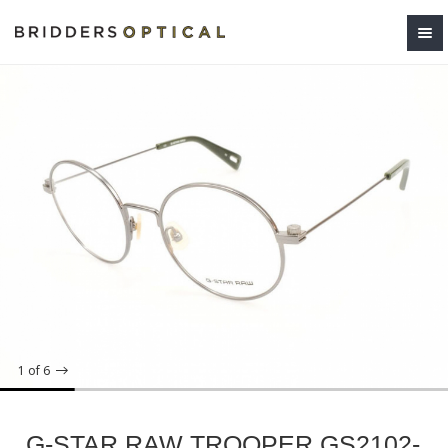
1
of 6
G-STAR RAW TROOPER GS2102-