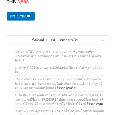
THB
3,500
Pre Order
ซื้อแว่นที่ BRIDDERS ดีกว่าอย่างไร
เราไม่ยอมให้ใครขายถูกกว่า ราคาแว่นตาทุกชิ้นสามารถเช็คราคา
เปรียบเทียบ หากเจอที่อื่นถูกกว่าสามารถแจ้งเราเพื่อรับราคาถูกที่สุด
ได้ทันที
ลองใส่จริงได้ที่ร้าน แว่นทุกรุ่นมีสต๊อคของให้ลองใส่ได้จริงก่อนตัดสิน
ใจ
บริการหลังการขายระดับพรีเมี่ยม เราดูแลแว่นทุกอันให้ฟรีตลอดชีพ
ไม่ว่าจะแตก หัก เสียทรง หากอยู่ในประกันเราจะช่วยส่งเคลมกับศูนย์
ตัวแทนของแบรนด์นั้นๆโดยตรง
รีวิวการเซอวิส
อุ่นใจเมื่อแว่นชำรุดเสียหาย เรามีช่างที่ชำนาญด้านการซ่อมแว่นโดย
เฉพาะ แว่นที่ซื้อจาก BRIDDERS ไปนั้น เราจะช่วยชุบชีวิตแว่นเก่าให้
กลับมาใช้งานได้อีกครั้งอย่างพิถีพิถันโดยไม่มีค่าใช้จ่าย
รีวิวการซ่อม
เรามีช่างผู้ชำนาญการปรับทรงของแว่นให้ได้ระดับ ใส่สบาย ไม่กดทับ