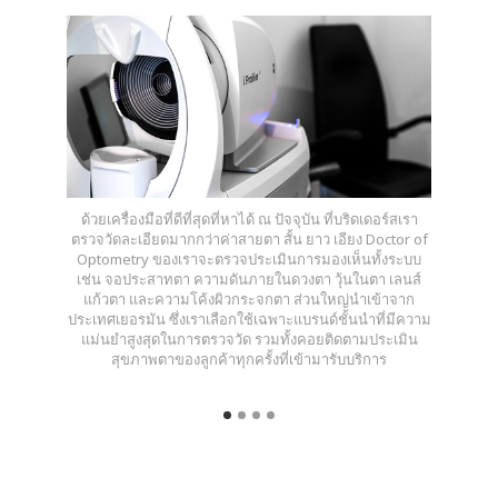
ด้วยเครื่องมือที่ดีที่สุดที่หาได้ ณ ปัจจุบัน ที่บริดเดอร์สเรา
ตรวจวัดละเอียดมากกว่าค่าสายตา สั้น ยาว เอียง Doctor of
Optometry ของเราจะตรวจประเมินการมองเห็นทั้งระบบ
เช่น จอประสาทตา ความดันภายในดวงตา วุ้นในตา เลนส์
แก้วตา และความโค้งผิวกระจกตา ส่วนใหญ่นำเข้าจาก
ประเทศเยอรมัน ซึ่งเราเลือกใช้เฉพาะแบรนด์ชั้นนำที่มีความ
แม่นยำสูงสุดในการตรวจวัด รวมทั้งคอยติดตามประเมิน
สุขภาพตาของลูกค้าทุกครั้งที่เข้ามารับบริการ