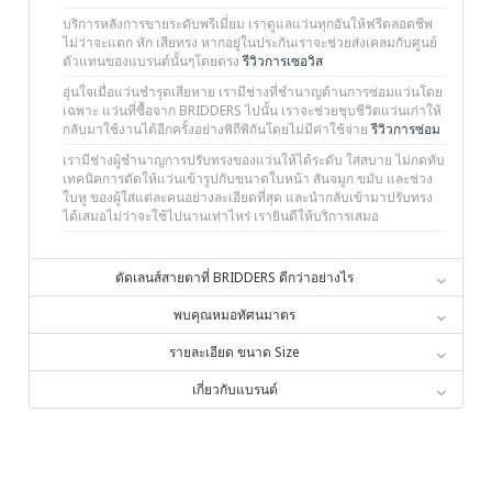
บริการหลังการขายระดับพรีเมี่ยม เราดูแลแว่นทุกอันให้ฟรีตลอดชีพ
ไม่ว่าจะแตก หัก เสียทรง หากอยู่ในประกันเราจะช่วยส่งเคลมกับศูนย์
ตัวแทนของแบรนด์นั้นๆโดยตรง
รีวิวการเซอวิส
อุ่นใจเมื่อแว่นชำรุดเสียหาย เรามีช่างที่ชำนาญด้านการซ่อมแว่นโดย
เฉพาะ แว่นที่ซื้อจาก BRIDDERS ไปนั้น เราจะช่วยชุบชีวิตแว่นเก่าให้
กลับมาใช้งานได้อีกครั้งอย่างพิถีพิถันโดยไม่มีค่าใช้จ่าย
รีวิวการซ่อม
เรามีช่างผู้ชำนาญการปรับทรงของแว่นให้ได้ระดับ ใส่สบาย ไม่กดทับ
เทคนิคการดัดให้แว่นเข้ารูปกับขนาดใบหน้า สันจมูก ขมับ และช่วง
ใบหู ของผู้ใส่แต่ละคนอย่างละเอียดที่สุด และนำกลับเข้ามาปรับทรง
ได้เสมอไม่ว่าจะใช้ไปนานเท่าไหร่ เรายินดีให้บริการเสมอ
ตัดเลนส์สายตาที่ BRIDDERS ดีกว่าอย่างไร
พบคุณหมอทัศนมาตร
รายละเอียด ขนาด Size
เกี่ยวกับแบรนด์