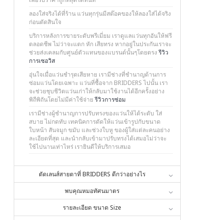
ลองใส่จริงได้ที่ร้าน แว่นทุกรุ่นมีสต๊อคของให้ลองใส่ได้จริง
ก่อนตัดสินใจ
บริการหลังการขายระดับพรีเมี่ยม เราดูแลแว่นทุกอันให้ฟรี
ตลอดชีพ ไม่ว่าจะแตก หัก เสียทรง หากอยู่ในประกันเราจะ
ช่วยส่งเคลมกับศูนย์ตัวแทนของแบรนด์นั้นๆโดยตรง
รีวิว
การเซอวิส
อุ่นใจเมื่อแว่นชำรุดเสียหาย เรามีช่างที่ชำนาญด้านการ
ซ่อมแว่นโดยเฉพาะ แว่นที่ซื้อจาก BRIDDERS ไปนั้น เรา
จะช่วยชุบชีวิตแว่นเก่าให้กลับมาใช้งานได้อีกครั้งอย่าง
พิถีพิถันโดยไม่มีค่าใช้จ่าย
รีวิวการซ่อม
เรามีช่างผู้ชำนาญการปรับทรงของแว่นให้ได้ระดับ ใส่
สบาย ไม่กดทับ เทคนิคการดัดให้แว่นเข้ารูปกับขนาด
ใบหน้า สันจมูก ขมับ และช่วงใบหู ของผู้ใส่แต่ละคนอย่าง
ละเอียดที่สุด และนำกลับเข้ามาปรับทรงได้เสมอไม่ว่าจะ
ใช้ไปนานเท่าไหร่ เรายินดีให้บริการเสมอ
ตัดเลนส์สายตาที่ BRIDDERS ดีกว่าอย่างไร
พบคุณหมอทัศนมาตร
รายละเอียด ขนาด Size