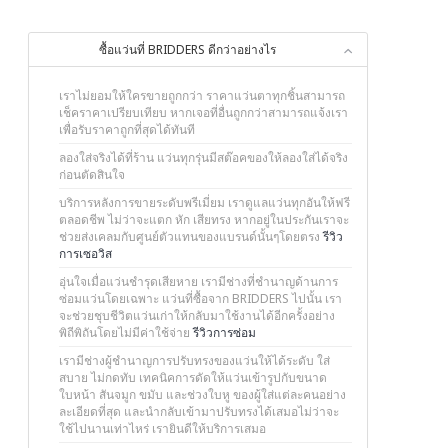
ซื้อแว่นที่ BRIDDERS ดีกว่าอย่างไร
เราไม่ยอมให้ใครขายถูกกว่า ราคาแว่นตาทุกชิ้นสามารถ
เช็คราคาเปรียบเทียบ หากเจอที่อื่นถูกกว่าสามารถแจ้งเรา
เพื่อรับราคาถูกที่สุดได้ทันที
ลองใส่จริงได้ที่ร้าน แว่นทุกรุ่นมีสต๊อคของให้ลองใส่ได้จริง
ก่อนตัดสินใจ
บริการหลังการขายระดับพรีเมี่ยม เราดูแลแว่นทุกอันให้ฟรี
ตลอดชีพ ไม่ว่าจะแตก หัก เสียทรง หากอยู่ในประกันเราจะ
ช่วยส่งเคลมกับศูนย์ตัวแทนของแบรนด์นั้นๆโดยตรง
รีวิว
การเซอวิส
อุ่นใจเมื่อแว่นชำรุดเสียหาย เรามีช่างที่ชำนาญด้านการ
ซ่อมแว่นโดยเฉพาะ แว่นที่ซื้อจาก BRIDDERS ไปนั้น เรา
จะช่วยชุบชีวิตแว่นเก่าให้กลับมาใช้งานได้อีกครั้งอย่าง
พิถีพิถันโดยไม่มีค่าใช้จ่าย
รีวิวการซ่อม
เรามีช่างผู้ชำนาญการปรับทรงของแว่นให้ได้ระดับ ใส่
สบาย ไม่กดทับ เทคนิคการดัดให้แว่นเข้ารูปกับขนาด
ใบหน้า สันจมูก ขมับ และช่วงใบหู ของผู้ใส่แต่ละคนอย่าง
ละเอียดที่สุด และนำกลับเข้ามาปรับทรงได้เสมอไม่ว่าจะ
ใช้ไปนานเท่าไหร่ เรายินดีให้บริการเสมอ