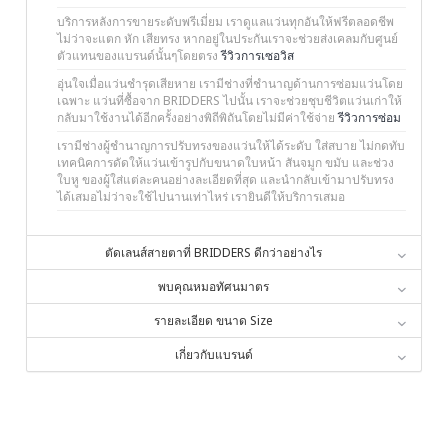
บริการหลังการขายระดับพรีเมี่ยม เราดูแลแว่นทุกอันให้ฟรีตลอดชีพ
ไม่ว่าจะแตก หัก เสียทรง หากอยู่ในประกันเราจะช่วยส่งเคลมกับศูนย์
ตัวแทนของแบรนด์นั้นๆโดยตรง
รีวิวการเซอวิส
อุ่นใจเมื่อแว่นชำรุดเสียหาย เรามีช่างที่ชำนาญด้านการซ่อมแว่นโดย
เฉพาะ แว่นที่ซื้อจาก BRIDDERS ไปนั้น เราจะช่วยชุบชีวิตแว่นเก่าให้
กลับมาใช้งานได้อีกครั้งอย่างพิถีพิถันโดยไม่มีค่าใช้จ่าย
รีวิวการซ่อม
เรามีช่างผู้ชำนาญการปรับทรงของแว่นให้ได้ระดับ ใส่สบาย ไม่กดทับ
เทคนิคการดัดให้แว่นเข้ารูปกับขนาดใบหน้า สันจมูก ขมับ และช่วง
ใบหู ของผู้ใส่แต่ละคนอย่างละเอียดที่สุด และนำกลับเข้ามาปรับทรง
ได้เสมอไม่ว่าจะใช้ไปนานเท่าไหร่ เรายินดีให้บริการเสมอ
ตัดเลนส์สายตาที่ BRIDDERS ดีกว่าอย่างไร
พบคุณหมอทัศนมาตร
รายละเอียด ขนาด Size
เกี่ยวกับแบรนด์