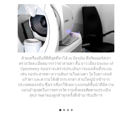
ด้วยเครื่องมือที่ดีที่สุดที่หาได้ ณ ปัจจุบัน ที่บริดเดอร์สเรา
ตรวจวัดละเอียดมากกว่าค่าสายตา สั้น ยาว เอียง Doctor of
Optometry ของเราจะตรวจประเมินการมองเห็นทั้งระบบ
เช่น จอประสาทตา ความดันภายในดวงตา วุ้นในตา เลนส์
แก้วตา และความโค้งผิวกระจกตา ส่วนใหญ่นำเข้าจาก
ประเทศเยอรมัน ซึ่งเราเลือกใช้เฉพาะแบรนด์ชั้นนำที่มีความ
แม่นยำสูงสุดในการตรวจวัด รวมทั้งคอยติดตามประเมิน
สุขภาพตาของลูกค้าทุกครั้งที่เข้ามารับบริการ