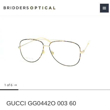
1
of 6
GUCCI GG0442O 003 60