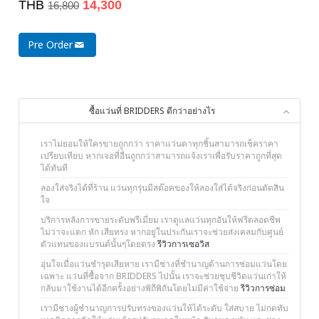
THB
14,300
16,800
Pre Order
ซื้อแว่นที่ BRIDDERS ดีกว่าอย่างไร
เราไม่ยอมให้ใครขายถูกกว่า ราคาแว่นตาทุกชิ้นสามารถเช็คราคา
เปรียบเทียบ หากเจอที่อื่นถูกกว่าสามารถแจ้งเราเพื่อรับราคาถูกที่สุด
ได้ทันที
ลองใส่จริงได้ที่ร้าน แว่นทุกรุ่นมีสต๊อคของให้ลองใส่ได้จริงก่อนตัดสิน
ใจ
บริการหลังการขายระดับพรีเมี่ยม เราดูแลแว่นทุกอันให้ฟรีตลอดชีพ
ไม่ว่าจะแตก หัก เสียทรง หากอยู่ในประกันเราจะช่วยส่งเคลมกับศูนย์
ตัวแทนของแบรนด์นั้นๆโดยตรง
รีวิวการเซอวิส
อุ่นใจเมื่อแว่นชำรุดเสียหาย เรามีช่างที่ชำนาญด้านการซ่อมแว่นโดย
เฉพาะ แว่นที่ซื้อจาก BRIDDERS ไปนั้น เราจะช่วยชุบชีวิตแว่นเก่าให้
กลับมาใช้งานได้อีกครั้งอย่างพิถีพิถันโดยไม่มีค่าใช้จ่าย
รีวิวการซ่อม
เรามีช่างผู้ชำนาญการปรับทรงของแว่นให้ได้ระดับ ใส่สบาย ไม่กดทับ