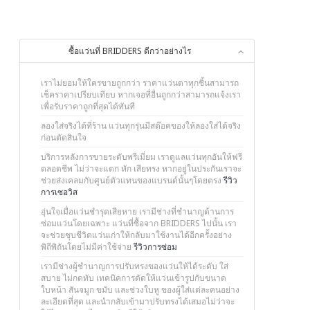
ซื้อแว่นที่ BRIDDERS ดีกว่าอย่างไร
เราไม่ยอมให้ใครขายถูกกว่า ราคาแว่นตาทุกชิ้นสามารถ
เช็คราคาเปรียบเทียบ หากเจอที่อื่นถูกกว่าสามารถแจ้งเรา
เพื่อรับราคาถูกที่สุดได้ทันที
ลองใส่จริงได้ที่ร้าน แว่นทุกรุ่นมีสต๊อคของให้ลองใส่ได้จริง
ก่อนตัดสินใจ
บริการหลังการขายระดับพรีเมี่ยม เราดูแลแว่นทุกอันให้ฟรี
ตลอดชีพ ไม่ว่าจะแตก หัก เสียทรง หากอยู่ในประกันเราจะ
ช่วยส่งเคลมกับศูนย์ตัวแทนของแบรนด์นั้นๆโดยตรง
รีวิว
การเซอวิส
อุ่นใจเมื่อแว่นชำรุดเสียหาย เรามีช่างที่ชำนาญด้านการ
ซ่อมแว่นโดยเฉพาะ แว่นที่ซื้อจาก BRIDDERS ไปนั้น เรา
จะช่วยชุบชีวิตแว่นเก่าให้กลับมาใช้งานได้อีกครั้งอย่าง
พิถีพิถันโดยไม่มีค่าใช้จ่าย
รีวิวการซ่อม
เรามีช่างผู้ชำนาญการปรับทรงของแว่นให้ได้ระดับ ใส่
สบาย ไม่กดทับ เทคนิคการดัดให้แว่นเข้ารูปกับขนาด
ใบหน้า สันจมูก ขมับ และช่วงใบหู ของผู้ใส่แต่ละคนอย่าง
ละเอียดที่สุด และนำกลับเข้ามาปรับทรงได้เสมอไม่ว่าจะ