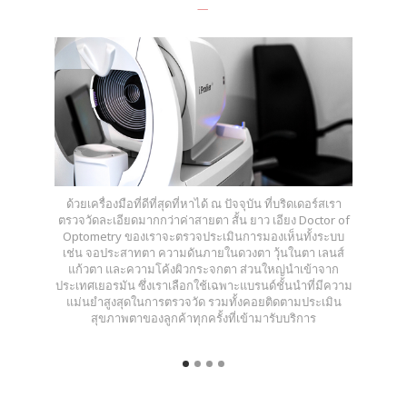
ด้วยเครื่องมือที่ดีที่สุดที่หาได้ ณ ปัจจุบัน ที่บริดเดอร์สเรา
ตรวจวัดละเอียดมากกว่าค่าสายตา สั้น ยาว เอียง Doctor of
Optometry ของเราจะตรวจประเมินการมองเห็นทั้งระบบ
เช่น จอประสาทตา ความดันภายในดวงตา วุ้นในตา เลนส์
แก้วตา และความโค้งผิวกระจกตา ส่วนใหญ่นำเข้าจาก
ประเทศเยอรมัน ซึ่งเราเลือกใช้เฉพาะแบรนด์ชั้นนำที่มีความ
แม่นยำสูงสุดในการตรวจวัด รวมทั้งคอยติดตามประเมิน
สุขภาพตาของลูกค้าทุกครั้งที่เข้ามารับบริการ