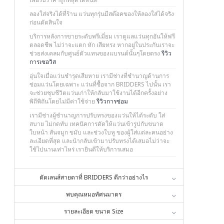
ลองใส่จริงได้ที่ร้าน แว่นทุกรุ่นมีสต๊อคของให้ลองใส่ได้จริง
ก่อนตัดสินใจ
บริการหลังการขายระดับพรีเมี่ยม เราดูแลแว่นทุกอันให้ฟรี
ตลอดชีพ ไม่ว่าจะแตก หัก เสียทรง หากอยู่ในประกันเราจะ
ช่วยส่งเคลมกับศูนย์ตัวแทนของแบรนด์นั้นๆโดยตรง
รีวิว
การเซอวิส
อุ่นใจเมื่อแว่นชำรุดเสียหาย เรามีช่างที่ชำนาญด้านการ
ซ่อมแว่นโดยเฉพาะ แว่นที่ซื้อจาก BRIDDERS ไปนั้น เรา
จะช่วยชุบชีวิตแว่นเก่าให้กลับมาใช้งานได้อีกครั้งอย่าง
พิถีพิถันโดยไม่มีค่าใช้จ่าย
รีวิวการซ่อม
เรามีช่างผู้ชำนาญการปรับทรงของแว่นให้ได้ระดับ ใส่
สบาย ไม่กดทับ เทคนิคการดัดให้แว่นเข้ารูปกับขนาด
ใบหน้า สันจมูก ขมับ และช่วงใบหู ของผู้ใส่แต่ละคนอย่าง
ละเอียดที่สุด และนำกลับเข้ามาปรับทรงได้เสมอไม่ว่าจะ
ใช้ไปนานเท่าไหร่ เรายินดีให้บริการเสมอ
ตัดเลนส์สายตาที่ BRIDDERS ดีกว่าอย่างไร
พบคุณหมอทัศนมาตร
รายละเอียด ขนาด Size