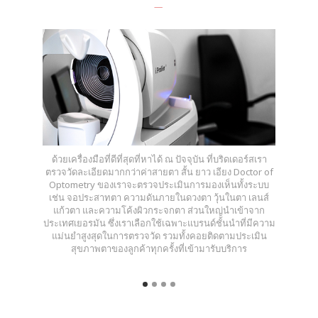
ด้วยเครื่องมือที่ดีที่สุดที่หาได้ ณ ปัจจุบัน ที่บริดเดอร์สเรา
ตรวจวัดละเอียดมากกว่าค่าสายตา สั้น ยาว เอียง Doctor of
Optometry ของเราจะตรวจประเมินการมองเห็นทั้งระบบ
เช่น จอประสาทตา ความดันภายในดวงตา วุ้นในตา เลนส์
แก้วตา และความโค้งผิวกระจกตา ส่วนใหญ่นำเข้าจาก
ประเทศเยอรมัน ซึ่งเราเลือกใช้เฉพาะแบรนด์ชั้นนำที่มีความ
แม่นยำสูงสุดในการตรวจวัด รวมทั้งคอยติดตามประเมิน
สุขภาพตาของลูกค้าทุกครั้งที่เข้ามารับบริการ