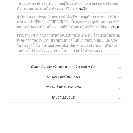
ไม่ว่าจะแตก หัก เสียทรง หากอยู่ในประกันเราจะช่วยส่งเคลมกับศูนย์
ตัวแทนของแบรนด์นั้นๆโดยตรง
รีวิวการเซอวิส
อุ่นใจเมื่อแว่นชำรุดเสียหาย เรามีช่างที่ชำนาญด้านการซ่อมแว่นโดย
เฉพาะ แว่นที่ซื้อจาก BRIDDERS ไปนั้น เราจะช่วยชุบชีวิตแว่นเก่าให้
กลับมาใช้งานได้อีกครั้งอย่างพิถีพิถันโดยไม่มีค่าใช้จ่าย
รีวิวการซ่อม
เรามีช่างผู้ชำนาญการปรับทรงของแว่นให้ได้ระดับ ใส่สบาย ไม่กดทับ
เทคนิคการดัดให้แว่นเข้ารูปกับขนาดใบหน้า สันจมูก ขมับ และช่วง
ใบหู ของผู้ใส่แต่ละคนอย่างละเอียดที่สุด และนำกลับเข้ามาปรับทรง
ได้เสมอไม่ว่าจะใช้ไปนานเท่าไหร่ เรายินดีให้บริการเสมอ
ตัดเลนส์สายตาที่ BRIDDERS ดีกว่าอย่างไร
พบคุณหมอทัศนมาตร
รายละเอียด ขนาด Size
เกี่ยวกับแบรนด์