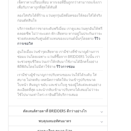
เช็คราคาเปรียบเทียบ หากเจอที่อื่นถูกกว่าสามารถแจ้งเรา
เพื่อรับราคาถูกที่สุดได้ทันที
ลองใส่จริงได้ที่ร้าน แว่นทุกรุ่นมีสต๊อคของให้ลองใส่ได้จริง
ก่อนตัดสินใจ
บริการหลังการขายระดับพรีเมี่ยม เราดูแลแว่นทุกอันให้ฟรี
ตลอดชีพ ไม่ว่าจะแตก หัก เสียทรง หากอยู่ในประกันเราจะ
ช่วยส่งเคลมกับศูนย์ตัวแทนของแบรนด์นั้นๆโดยตรง
รีวิว
การเซอวิส
อุ่นใจเมื่อแว่นชำรุดเสียหาย เรามีช่างที่ชำนาญด้านการ
ซ่อมแว่นโดยเฉพาะ แว่นที่ซื้อจาก BRIDDERS ไปนั้น เรา
จะช่วยชุบชีวิตแว่นเก่าให้กลับมาใช้งานได้อีกครั้งอย่าง
พิถีพิถันโดยไม่มีค่าใช้จ่าย
รีวิวการซ่อม
เรามีช่างผู้ชำนาญการปรับทรงของแว่นให้ได้ระดับ ใส่
สบาย ไม่กดทับ เทคนิคการดัดให้แว่นเข้ารูปกับขนาด
ใบหน้า สันจมูก ขมับ และช่วงใบหู ของผู้ใส่แต่ละคนอย่าง
ละเอียดที่สุด และนำกลับเข้ามาปรับทรงได้เสมอไม่ว่าจะ
ใช้ไปนานเท่าไหร่ เรายินดีให้บริการเสมอ
ตัดเลนส์สายตาที่ BRIDDERS ดีกว่าอย่างไร
พบคุณหมอทัศนมาตร
รายละเอียด ขนาด Size