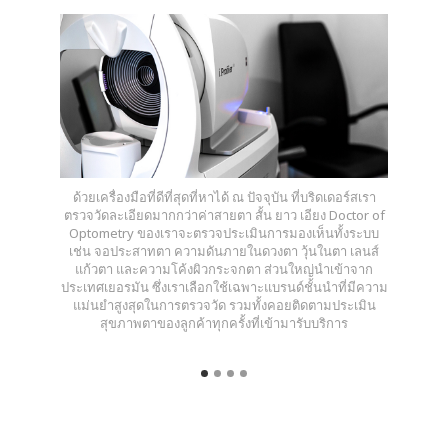
ด้วยเครื่องมือที่ดีที่สุดที่หาได้ ณ ปัจจุบัน ที่บริดเดอร์สเรา
ตรวจวัดละเอียดมากกว่าค่าสายตา สั้น ยาว เอียง Doctor of
Optometry ของเราจะตรวจประเมินการมองเห็นทั้งระบบ
เช่น จอประสาทตา ความดันภายในดวงตา วุ้นในตา เลนส์
แก้วตา และความโค้งผิวกระจกตา ส่วนใหญ่นำเข้าจาก
ประเทศเยอรมัน ซึ่งเราเลือกใช้เฉพาะแบรนด์ชั้นนำที่มีความ
แม่นยำสูงสุดในการตรวจวัด รวมทั้งคอยติดตามประเมิน
สุขภาพตาของลูกค้าทุกครั้งที่เข้ามารับบริการ