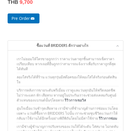
THB
9,700
Pre Order
ซื้อแว่นที่ BRIDDERS ดีกว่าอย่างไร
เราไม่ยอมให้ใครขายถูกกว่า ราคาแว่นตาทุกชิ้นสามารถเช็คราคา
เปรียบเทียบ หากเจอที่อื่นถูกกว่าสามารถแจ้งเราเพื่อรับราคาถูกที่สุด
ได้ทันที
ลองใส่จริงได้ที่ร้าน แว่นทุกรุ่นมีสต๊อคของให้ลองใส่ได้จริงก่อนตัดสิน
ใจ
บริการหลังการขายระดับพรีเมี่ยม เราดูแลแว่นทุกอันให้ฟรีตลอดชีพ
ไม่ว่าจะแตก หัก เสียทรง หากอยู่ในประกันเราจะช่วยส่งเคลมกับศูนย์
ตัวแทนของแบรนด์นั้นๆโดยตรง
รีวิวการเซอวิส
อุ่นใจเมื่อแว่นชำรุดเสียหาย เรามีช่างที่ชำนาญด้านการซ่อมแว่นโดย
เฉพาะ แว่นที่ซื้อจาก BRIDDERS ไปนั้น เราจะช่วยชุบชีวิตแว่นเก่าให้
กลับมาใช้งานได้อีกครั้งอย่างพิถีพิถันโดยไม่มีค่าใช้จ่าย
รีวิวการซ่อม
เรามีช่างผู้ชำนาญการปรับทรงของแว่นให้ได้ระดับ ใส่สบาย ไม่กดทับ