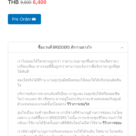
THB
6,400
9,600
Pre Order
ซื้อแว่นที่ BRIDDERS ดีกว่าอย่างไร
เราไม่ยอมให้ใครขายถูกกว่า ราคาแว่นตาทุกชิ้นสามารถเช็คราคา
เปรียบเทียบ หากเจอที่อื่นถูกกว่าสามารถแจ้งเราเพื่อรับราคาถูกที่สุด
ได้ทันที
ลองใส่จริงได้ที่ร้าน แว่นทุกรุ่นมีสต๊อคของให้ลองใส่ได้จริงก่อนตัดสิน
ใจ
บริการหลังการขายระดับพรีเมี่ยม เราดูแลแว่นทุกอันให้ฟรีตลอดชีพ
ไม่ว่าจะแตก หัก เสียทรง หากอยู่ในประกันเราจะช่วยส่งเคลมกับศูนย์
ตัวแทนของแบรนด์นั้นๆโดยตรง
รีวิวการเซอวิส
อุ่นใจเมื่อแว่นชำรุดเสียหาย เรามีช่างที่ชำนาญด้านการซ่อมแว่นโดย
เฉพาะ แว่นที่ซื้อจาก BRIDDERS ไปนั้น เราจะช่วยชุบชีวิตแว่นเก่าให้
กลับมาใช้งานได้อีกครั้งอย่างพิถีพิถันโดยไม่มีค่าใช้จ่าย
รีวิวการซ่อม
เรามีช่างผู้ชำนาญการปรับทรงของแว่นให้ได้ระดับ ใส่สบาย ไม่กดทับ