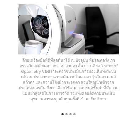
ด้วยเครื่องมือที่ดีที่สุดที่หาได้ ณ ปัจจุบัน ที่บริดเดอร์สเรา
ตรวจวัดละเอียดมากกว่าค่าสายตา สั้น ยาว เอียง Doctor of
Optometry ของเราจะตรวจประเมินการมองเห็นทั้งระบบ
เช่น จอประสาทตา ความดันภายในดวงตา วุ้นในตา เลนส์
แก้วตา และความโค้งผิวกระจกตา ส่วนใหญ่นำเข้าจาก
ประเทศเยอรมัน ซึ่งเราเลือกใช้เฉพาะแบรนด์ชั้นนำที่มีความ
แม่นยำสูงสุดในการตรวจวัด รวมทั้งคอยติดตามประเมิน
สุขภาพตาของลูกค้าทุกครั้งที่เข้ามารับบริการ