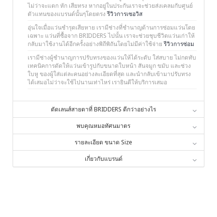
ไม่ว่าจะแตก หัก เสียทรง หากอยู่ในประกันเราจะช่วยส่งเคลมกับศูนย์
ตัวแทนของแบรนด์นั้นๆโดยตรง
รีวิวการเซอวิส
อุ่นใจเมื่อแว่นชำรุดเสียหาย เรามีช่างที่ชำนาญด้านการซ่อมแว่นโดย
เฉพาะ แว่นที่ซื้อจาก BRIDDERS ไปนั้น เราจะช่วยชุบชีวิตแว่นเก่าให้
กลับมาใช้งานได้อีกครั้งอย่างพิถีพิถันโดยไม่มีค่าใช้จ่าย
รีวิวการซ่อม
เรามีช่างผู้ชำนาญการปรับทรงของแว่นให้ได้ระดับ ใส่สบาย ไม่กดทับ
เทคนิคการดัดให้แว่นเข้ารูปกับขนาดใบหน้า สันจมูก ขมับ และช่วง
ใบหู ของผู้ใส่แต่ละคนอย่างละเอียดที่สุด และนำกลับเข้ามาปรับทรง
ได้เสมอไม่ว่าจะใช้ไปนานเท่าไหร่ เรายินดีให้บริการเสมอ
ตัดเลนส์สายตาที่ BRIDDERS ดีกว่าอย่างไร
พบคุณหมอทัศนมาตร
รายละเอียด ขนาด Size
เกี่ยวกับแบรนด์