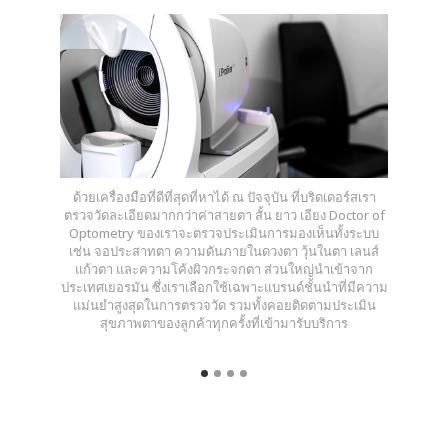
ด้วยเครื่องมือที่ดีที่สุดที่หาได้ ณ ปัจจุบัน ที่บริดเดอร์สเรา
ตรวจวัดละเอียดมากกว่าค่าสายตา สั้น ยาว เอียง Doctor of
Optometry ของเราจะตรวจประเมินการมองเห็นทั้งระบบ
เช่น จอประสาทตา ความดันภายในดวงตา วุ้นในตา เลนส์
แก้วตา และความโค้งผิวกระจกตา ส่วนใหญ่นำเข้าจาก
ประเทศเยอรมัน ซึ่งเราเลือกใช้เฉพาะแบรนด์ชั้นนำที่มีความ
แม่นยำสูงสุดในการตรวจวัด รวมทั้งคอยติดตามประเมิน
สุขภาพตาของลูกค้าทุกครั้งที่เข้ามารับบริการ