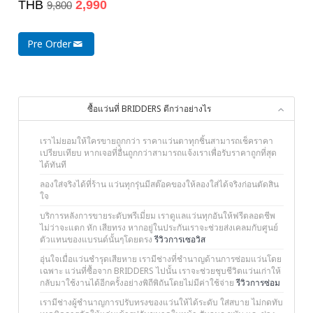
THB
2,990
9,800
Pre Order
ซื้อแว่นที่ BRIDDERS ดีกว่าอย่างไร
เราไม่ยอมให้ใครขายถูกกว่า ราคาแว่นตาทุกชิ้นสามารถเช็คราคา
เปรียบเทียบ หากเจอที่อื่นถูกกว่าสามารถแจ้งเราเพื่อรับราคาถูกที่สุด
ได้ทันที
ลองใส่จริงได้ที่ร้าน แว่นทุกรุ่นมีสต๊อคของให้ลองใส่ได้จริงก่อนตัดสิน
ใจ
บริการหลังการขายระดับพรีเมี่ยม เราดูแลแว่นทุกอันให้ฟรีตลอดชีพ
ไม่ว่าจะแตก หัก เสียทรง หากอยู่ในประกันเราจะช่วยส่งเคลมกับศูนย์
ตัวแทนของแบรนด์นั้นๆโดยตรง
รีวิวการเซอวิส
อุ่นใจเมื่อแว่นชำรุดเสียหาย เรามีช่างที่ชำนาญด้านการซ่อมแว่นโดย
เฉพาะ แว่นที่ซื้อจาก BRIDDERS ไปนั้น เราจะช่วยชุบชีวิตแว่นเก่าให้
กลับมาใช้งานได้อีกครั้งอย่างพิถีพิถันโดยไม่มีค่าใช้จ่าย
รีวิวการซ่อม
เรามีช่างผู้ชำนาญการปรับทรงของแว่นให้ได้ระดับ ใส่สบาย ไม่กดทับ