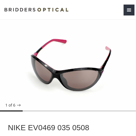
1
of 6
NIKE EV0469 035 0508