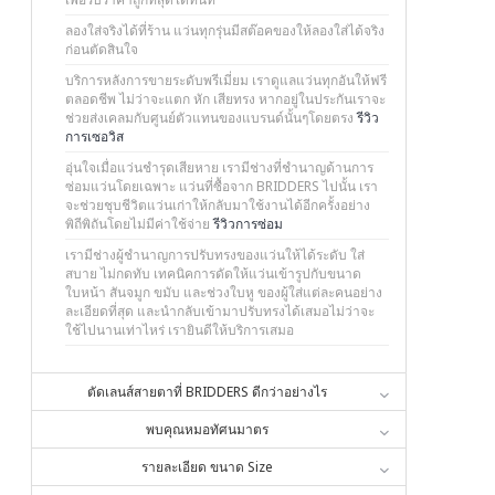
ลองใส่จริงได้ที่ร้าน แว่นทุกรุ่นมีสต๊อคของให้ลองใส่ได้จริง
ก่อนตัดสินใจ
บริการหลังการขายระดับพรีเมี่ยม เราดูแลแว่นทุกอันให้ฟรี
ตลอดชีพ ไม่ว่าจะแตก หัก เสียทรง หากอยู่ในประกันเราจะ
ช่วยส่งเคลมกับศูนย์ตัวแทนของแบรนด์นั้นๆโดยตรง
รีวิว
การเซอวิส
อุ่นใจเมื่อแว่นชำรุดเสียหาย เรามีช่างที่ชำนาญด้านการ
ซ่อมแว่นโดยเฉพาะ แว่นที่ซื้อจาก BRIDDERS ไปนั้น เรา
จะช่วยชุบชีวิตแว่นเก่าให้กลับมาใช้งานได้อีกครั้งอย่าง
พิถีพิถันโดยไม่มีค่าใช้จ่าย
รีวิวการซ่อม
เรามีช่างผู้ชำนาญการปรับทรงของแว่นให้ได้ระดับ ใส่
สบาย ไม่กดทับ เทคนิคการดัดให้แว่นเข้ารูปกับขนาด
ใบหน้า สันจมูก ขมับ และช่วงใบหู ของผู้ใส่แต่ละคนอย่าง
ละเอียดที่สุด และนำกลับเข้ามาปรับทรงได้เสมอไม่ว่าจะ
ใช้ไปนานเท่าไหร่ เรายินดีให้บริการเสมอ
ตัดเลนส์สายตาที่ BRIDDERS ดีกว่าอย่างไร
พบคุณหมอทัศนมาตร
รายละเอียด ขนาด Size