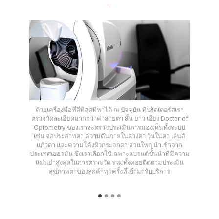
ด้วยเครื่องมือที่ดีที่สุดที่หาได้ ณ ปัจจุบัน ที่บริดเดอร์สเรา
ตรวจวัดละเอียดมากกว่าค่าสายตา สั้น ยาว เอียง Doctor of
Optometry ของเราจะตรวจประเมินการมองเห็นทั้งระบบ
เช่น จอประสาทตา ความดันภายในดวงตา วุ้นในตา เลนส์
แก้วตา และความโค้งผิวกระจกตา ส่วนใหญ่นำเข้าจาก
ประเทศเยอรมัน ซึ่งเราเลือกใช้เฉพาะแบรนด์ชั้นนำที่มีความ
แม่นยำสูงสุดในการตรวจวัด รวมทั้งคอยติดตามประเมิน
สุขภาพตาของลูกค้าทุกครั้งที่เข้ามารับบริการ