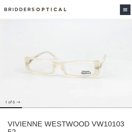
1
of 6
VIVIENNE WESTWOOD VW10103
52