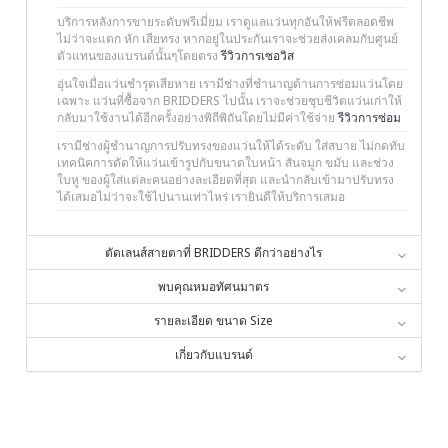
บริการหลังการขายระดับพรีเมี่ยม เราดูแลแว่นทุกอันให้ฟรีตลอดชีพ
ไม่ว่าจะแตก หัก เสียทรง หากอยู่ในประกันเราจะช่วยส่งเคลมกับศูนย์
ตัวแทนของแบรนด์นั้นๆโดยตรง
รีวิวการเซอวิส
อุ่นใจเมื่อแว่นชำรุดเสียหาย เรามีช่างที่ชำนาญด้านการซ่อมแว่นโดย
เฉพาะ แว่นที่ซื้อจาก BRIDDERS ไปนั้น เราจะช่วยชุบชีวิตแว่นเก่าให้
กลับมาใช้งานได้อีกครั้งอย่างพิถีพิถันโดยไม่มีค่าใช้จ่าย
รีวิวการซ่อม
เรามีช่างผู้ชำนาญการปรับทรงของแว่นให้ได้ระดับ ใส่สบาย ไม่กดทับ
เทคนิคการดัดให้แว่นเข้ารูปกับขนาดใบหน้า สันจมูก ขมับ และช่วง
ใบหู ของผู้ใส่แต่ละคนอย่างละเอียดที่สุด และนำกลับเข้ามาปรับทรง
ได้เสมอไม่ว่าจะใช้ไปนานเท่าไหร่ เรายินดีให้บริการเสมอ
ตัดเลนส์สายตาที่ BRIDDERS ดีกว่าอย่างไร
พบคุณหมอทัศนมาตร
รายละเอียด ขนาด Size
เกี่ยวกับแบรนด์