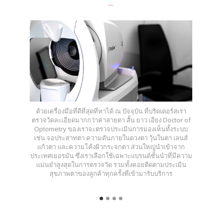
ด้วยเครื่องมือที่ดีที่สุดที่หาได้ ณ ปัจจุบัน ที่บริดเดอร์สเรา
ตรวจวัดละเอียดมากกว่าค่าสายตา สั้น ยาว เอียง Doctor of
Optometry ของเราจะตรวจประเมินการมองเห็นทั้งระบบ
เช่น จอประสาทตา ความดันภายในดวงตา วุ้นในตา เลนส์
แก้วตา และความโค้งผิวกระจกตา ส่วนใหญ่นำเข้าจาก
ประเทศเยอรมัน ซึ่งเราเลือกใช้เฉพาะแบรนด์ชั้นนำที่มีความ
แม่นยำสูงสุดในการตรวจวัด รวมทั้งคอยติดตามประเมิน
สุขภาพตาของลูกค้าทุกครั้งที่เข้ามารับบริการ