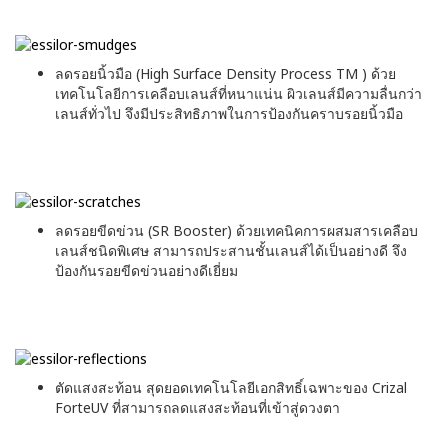
ลดรอยนิ้วมือ (High Surface Density Process TM ) ด้วย
เทคโนโลยีการเคลือบเลนส์ที่หนาแน่น ผิวเลนส์มีความลื่นกว่า
เลนส์ทั่วไป จึงมีประสิทธิภาพในการป้องกันคราบรอยนิ้วมือ
ลดรอยขีดข่วน (SR Booster) ด้วยเทคนิคการผสมสารเคลือบ
เลนส์ชนิดพิเศษ สามารถประสานชั้นเลนส์ได้เป็นอย่างดี จึง
ป้องกันรอยขีดข่วนอย่างดีเยี่ยม
ตัดแสงสะท้อน สุดยอดเทคโนโลยีเอกสิทธิ์เฉพาะของ Crizal
ForteUV ที่สามารถลดแสงสะท้อนที่เข้าสู่ดวงตา