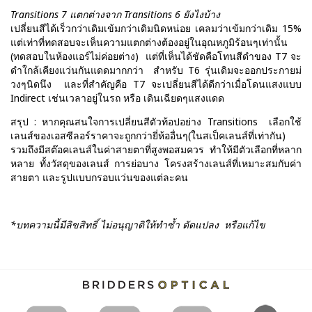
Transitions 7 แตกต่างจาก
Transitions 6 ยังไงบ้าง
เปลี่ยนสีได้เร็วกว่าเดิมเข้มกว่าเดิมนิดหน่อย เคลมว่าเข้มกว่าเดิม 15%
แต่เท่าที่ทดสอบจะเห็นความแตกต่างต้องอยู่ในอุณหภูมิร้อนๆเท่านั้น
(ทดสอบในห้องแอร์ไม่ค่อยต่าง) แต่ที่เห็นได้ชัดคือโทนสีดำของ T7 จะ
ดำใกล้เคียงแว่นกันแดดมากกว่า สำหรับ T6 รุ่นเดิมจะออกประกายม่
วงๆนิดนึง และที่สำคัญคือ T7 จะเปลี่ยนสีได้ดีกว่าเมื่อโดนแสงแบบ
Indirect เช่นเวลาอยู่ในรถ หรือ เดินเฉียดๆแสงแดด
สรุป : หากคุณสนใจการเปลี่ยนสีตัวท้อปอย่าง Transitions เลือกใช้
เลนส์ของเอสซีลอร์ราคาจะถูกกว่ายี่ห้ออื่นๆ(ในสเป็คเลนส์ที่เท่ากัน)
รวมถึงมีสต๊อคเลนส์ในค่าสายตาที่สูงพอสมควร ทำให้มีตัวเลือกที่หลาก
หลาย ทั้งวัสดุของเลนส์ การย่อบาง โครงสร้างเลนส์ที่เหมาะสมกับค่า
สายตา และรูปแบบกรอบแว่นของแต่ละคน
*บทความนี้มีลิขสิทธิ์ ไม่อนุญาติให้ทำซ้ำ ดัดแปลง หรือแก้ไข