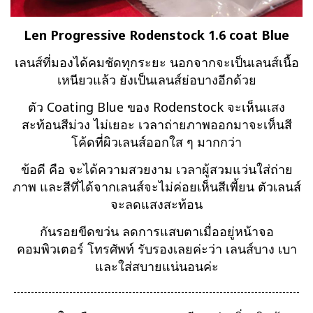
Len Progressive Rodenstock 1.6 coat Blue
เลนส์ที่มองได้คมชัดทุกระยะ นอกจากจะเป็นเลนส์เนื้อ
เหนียวแล้ว ยังเป็นเลนส์ย่อบางอีกด้วย
ตัว Coating Blue ของ Rodenstock จะเห็นเเสง
สะท้อนสีม่วง ไม่เยอะ เวลาถ่ายภาพออกมาจะเห็นสี
โค้ดที่ผิวเลนส์ออกใส ๆ มากกว่า
ข้อดี คือ จะได้ความสวยงาม เวลาผู้สวมแว่นใส่ถ่าย
ภาพ และสีที่ได้จากเลนส์จะไม่ค่อยเห็นสีเพี้ยน ตัวเลนส์
จะลดแสงสะท้อน
กันรอยขีดขว่น ลดการแสบตาเมื่ออยู่หน้าจอ
คอมพิวเตอร์ โทรศัพท์ รับรองเลยค่ะว่า เลนส์บาง เบา
และใส่สบายแน่นอนค่ะ
----------------------------------------------------------------------------------